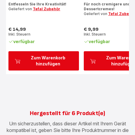
mit
mit
Entfesseln Sie Ihre Kreativität!
Für noch cremigere und kö
Geliefert von
Tefal Zubehör
Dessertcremes!
5
5
Geliefert von
Tefal Zubehö
Sternen
Sternen
(Durchschnitt)
(Durchschnitt)
€ 14,99
€ 9,99
Preis
Preis
Inkl. Steuern
Inkl. Steuern
verfügbar
verfügbar
Zum Warenkorb
Zum Warenk
hinzufügen
hinzufüge
Hergestellt für 6 Produkt(e)
Um sicherzustellen, dass dieser Artikel mit Ihrem Gerät
kompatibel ist, geben Sie bitte Ihre Produktnummer in die