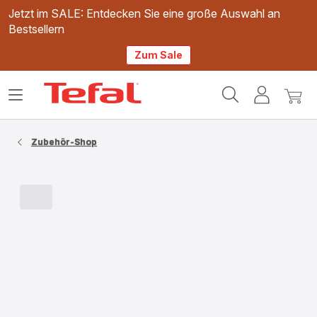
Jetzt im SALE: Entdecken Sie eine große Auswahl an
Bestsellern
Zum Sale
Tefal
Das
Mein
Mein
Homepage
Menü
Konto
Waren
öffnen
Zubehör-Shop