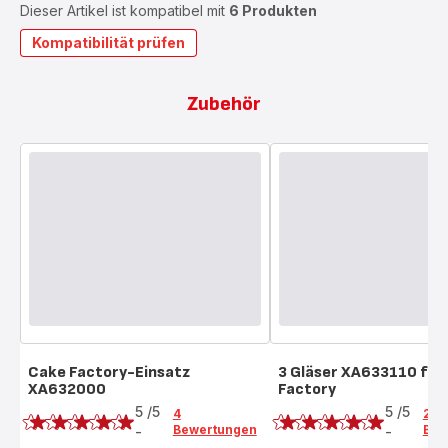
Dieser Artikel ist kompatibel mit
6 Produkten
Kompatibilität prüfen
Zubehör
Cake Factory-Einsatz
3 Gläser XA633110 für
XA632000
Factory
Bewertung
Bewertung
5
/5
5
/5
4
2
Bewertungen
Bew
-
-
Bewertung
Bewertung