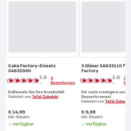
Cake Factory-Einsatz
3 Gläser XA633110 für
XA632000
Factory
Bewertung
Bewertung
5
/5
5
/5
4
2
Bewertungen
Bew
-
-
Bewertung
Bewertung
mit
mit
Entfesseln Sie Ihre Kreativität!
Für noch cremigere und kö
Geliefert von
Tefal Zubehör
Dessertcremes!
5
5
Geliefert von
Tefal Zubehö
Sternen
Sternen
(Durchschnitt)
(Durchschnitt)
€ 14,99
€ 9,99
Preis
Preis
Inkl. Steuern
Inkl. Steuern
verfügbar
verfügbar