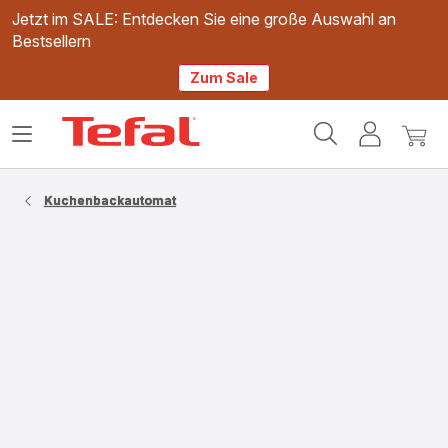
Jetzt im SALE: Entdecken Sie eine große Auswahl an
Bestsellern
Zum Sale
Tefal
Das
Mein
Mein
Homepage
Menü
Konto
Waren
öffnen
Kuchenbackautomat