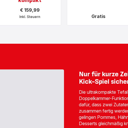
kompakt
€ 159,99
Gratis
Inkl. Steuern
Mehr
anzeigen
-
Easy
Fry
Crispy
Stack,
Doppelkammer-
Heißluftfritteuse,
platzsparend
und
kompakt
Nur für kurze Zei
-
€ 159,99<br>
Kick-Spiel siche
<span
class="is-
caption
Die ultrakompakte Tefal H
is-
Doppelkammer-Funktion 
medium">Inkl.
Steuern</span>
dafür, dass zwei Zutaten
zusammen fertig werde
gelingen Pommes, Hähn
Desserts gleichmäßig kn