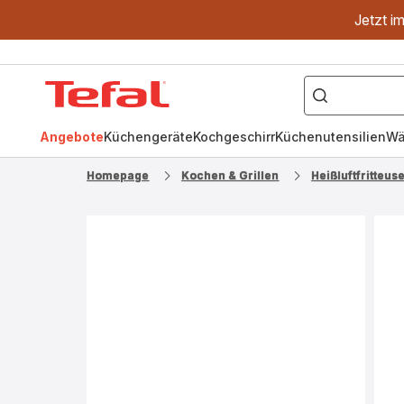
Jetzt i
["OptiGrill","Easy
Fry","Pfanne"]
Tefal
Homepage
Angebote
Küchengeräte
Kochgeschirr
Küchenutensilien
Wä
Homepage
Kochen & Grillen
Heißluftfritteus