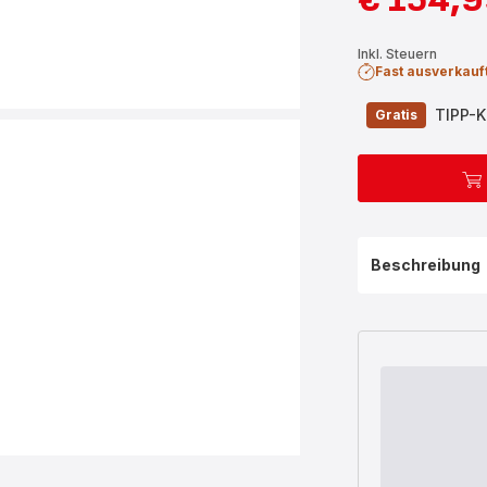
Ermäßigter
Erstes
Preis
Angebot
Inkl. Steuern
Fast ausverkauf
TIPP-K
Gratis
Beschreibung