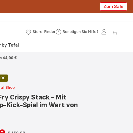
Zum Sale
Store-Finder
Benötigen Sie Hilfe?
Store-
Benötigen
Mein
Mein
Finder
Sie
Konto
Waren
 by Tefal
Hilfe?
on 44,90 €
,00
fal Shop
Fry Crispy Stack - Mit
p-Kick-Spiel im Wert von
99
€ 159,99