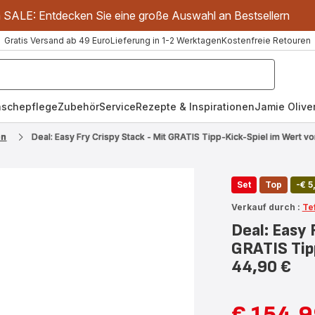
m SALE: Entdecken Sie eine große Auswahl an Bestsellern
Gratis Versand ab 49 Euro
Lieferung in 1-2 Werktagen
Kostenfreie Retouren
schepflege
Zubehör
Service
Rezepte & Inspirationen
Jamie Oliver
en
Deal: Easy Fry Crispy Stack - Mit GRATIS Tipp-Kick-Spiel im Wert v
Set
Top
-€ 5
Verkauf durch :
Te
Deal: Easy 
GRATIS Tip
44,90 €
€ 154,