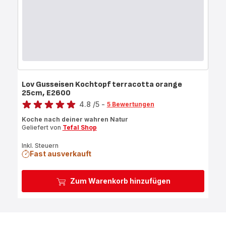
Lov Gusseisen Kochtopf terracotta orange
25cm, E2600
Bewertung
4.8
/5
-
5 Bewertungen
ratings.4.8
Koche nach deiner wahren Natur
Geliefert von
Tefal Shop
Inkl. Steuern
Fast ausverkauft
Zum Warenkorb hinzufügen