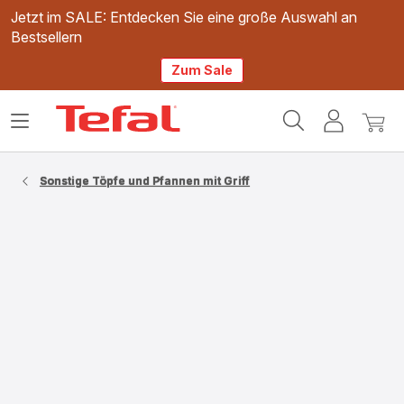
Jetzt im SALE: Entdecken Sie eine große Auswahl an
Bestsellern
Zum Sale
Tefal
Das
Mein
Mein
Homepage
Menü
Konto
Waren
öffnen
Sonstige Töpfe und Pfannen mit Griff