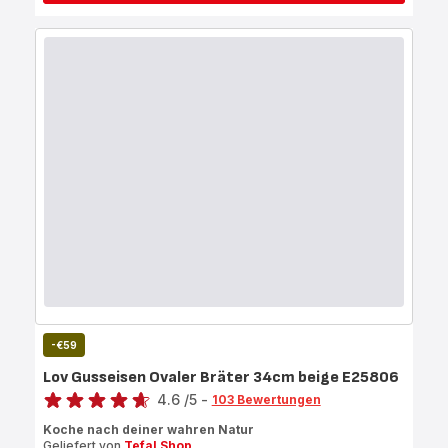
-€59
Lov Gusseisen Ovaler Bräter 34cm beige E25806
Bewertung
4.6
/5
-
103 Bewertungen
ratings.4.6
Koche nach deiner wahren Natur
Geliefert von
Tefal Shop