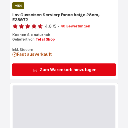
-€54
Lov Gusseisen Servierpfanne beige 28cm,
E25972
Bewertung
4.6
/5
-
40 Bewertungen
ratings.4.6
Kochen Sie naturnah
Geliefert von
Tefal Shop
Inkl. Steuern
Fast ausverkauft
Zum Warenkorb hinzufügen