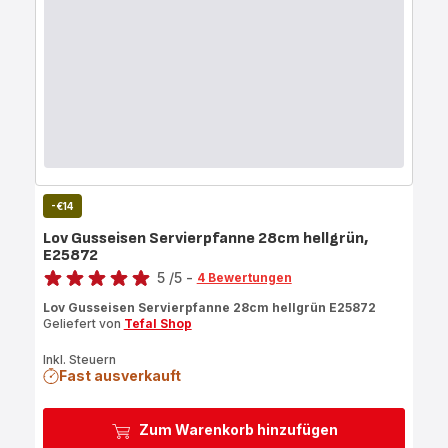
-€14
Lov Gusseisen Servierpfanne 28cm hellgrün,
E25872
Bewertung
5
/5
-
4 Bewertungen
Bewertung
Lov Gusseisen Servierpfanne 28cm hellgrün E25872
mit
Geliefert von
Tefal Shop
5
Sternen
Inkl. Steuern
Fast ausverkauft
(Durchschnitt)
Zum Warenkorb hinzufügen