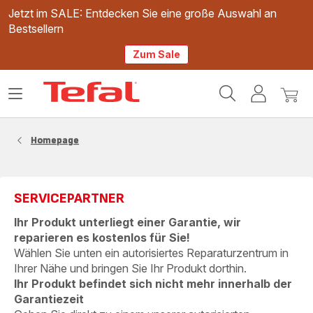
Jetzt im SALE: Entdecken Sie eine große Auswahl an
Bestsellern
Zum Sale
Tefal
Das
Mein
Mein
Homepage
Menü
Konto
Waren
öffnen
Homepage
SERVICEPARTNER
Ihr Produkt unterliegt einer Garantie, wir
reparieren es kostenlos für Sie!
Wählen Sie unten ein autorisiertes Reparaturzentrum in
Ihrer Nähe und bringen Sie Ihr Produkt dorthin.
Ihr Produkt befindet sich nicht mehr innerhalb der
Garantiezeit