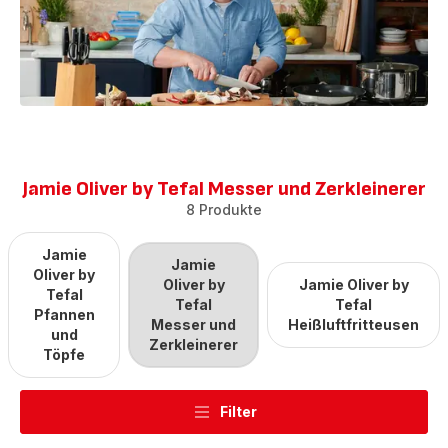
Jamie Oliver by Tefal Messer und Zerkleinerer​
8 Produkte
Jamie
Jamie
Oliver by
Oliver by
Jamie Oliver by
Tefal
Tefal
Tefal
Pfannen
Messer und
Heißluftfritteusen​
und
Zerkleinerer​
Töpfe​
Filter