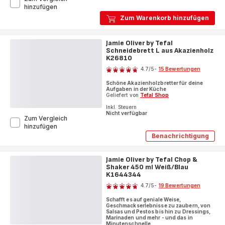
Jamie
hinzufügen
Oliver
Zum Warenkorb hinzufügen
by
Tefal
Kochmesser
Jamie Oliver by Tefal
20
Schneidebrett L aus Akazienholz
cm
K26810
Bewertung
K26701
4.7
/5
-
15 Bewertungen
ratings.4.7
Schöne Akazienholzbretter für deine
Aufgaben in der Küche
Geliefert von
Tefal Shop
Inkl. Steuern
Nicht verfügbar
Zum Vergleich
Jamie
hinzufügen
Oliver
Benachrichtigung
Jamie
by
Oliver
Tefal
by
Schneidebrett
Jamie Oliver by Tefal Chop &
Tefal
L
Shaker 450 ml Weiß/Blau
Schneidebre
L
aus
K1644344
Bewertung
aus
Akazienholz
4.7
/5
-
19 Bewertungen
Akazienholz
K26810
ratings.4.7
K26810
Schafft es auf geniale Weise,
Geschmackserlebnisse zu zaubern, von
Salsas und Pestos bis hin zu Dressings,
Marinaden und mehr - und das in
Minutenschnelle.