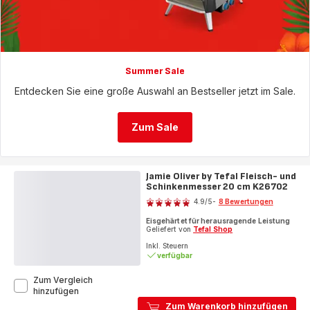
Summer Sale
Entdecken Sie eine große Auswahl an Bestseller jetzt im Sale.
Zum Sale
Jamie Oliver by Tefal Fleisch- und
Schinkenmesser 20 cm K26702
Bewertung
4.9
/5
-
8 Bewertungen
ratings.4.9
Eisgehärtet für herausragende Leistung
Geliefert von
Tefal Shop
Inkl. Steuern
verfügbar
Zum Vergleich
Jamie
hinzufügen
Oliver
Zum Warenkorb hinzufügen