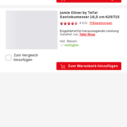
by
Tefal
Fleisch-
Jamie Oliver by Tefal
und
Santokumesser 16,5 cm K26715
Bewertung
Schinkenmesser
4.5
/5
-
11 Bewertungen
20
ratings.4.5
cm
Eisgehärtet für herausragende Leistung
K26702
Geliefert von
Tefal Shop
Inkl. Steuern
verfügbar
Zum Vergleich
Jamie
hinzufügen
Oliver
Zum Warenkorb hinzufügen
by
Tefal
Santokumesser
16,5
cm
K26715