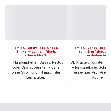
Jamie Oliver by Tefal Chop &
Jamie Oliver by Tefal M
Shaker – schnell, frisch,
scharf, präzise, per
schmackhaft!
ausbalanciert!
Im Handumdrehen Salsas, Pestos
Ob Kräuter, Tomaten ode
oder Dips zubereiten – ganz
– für müheloses Schne
ohne Strom und mit maximaler
ein echtes Profi-Gefühl
Leichtigkeit.
Küche.​