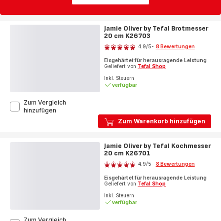
Jamie Oliver by Tefal Brotmesser
20 cm K26703
Bewertung
4.9
/5
-
8 Bewertungen
ratings.4.9
Eisgehärtet für herausragende Leistung
Geliefert von
Tefal Shop
Inkl. Steuern
verfügbar
Zum Vergleich
Jamie
hinzufügen
Oliver
Zum Warenkorb hinzufügen
by
Tefal
Brotmesser
Jamie Oliver by Tefal Kochmesser
20
20 cm K26701
Bewertung
cm
4.9
/5
-
8 Bewertungen
K26703
ratings.4.9
Eisgehärtet für herausragende Leistung
Geliefert von
Tefal Shop
Inkl. Steuern
verfügbar
Zum Vergleich