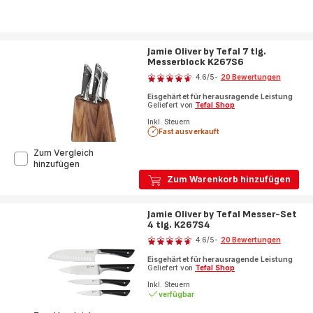
Jamie Oliver by Tefal 7 tlg.
Messerblock K267S6
Bewertung
4.6
/5
-
20 Bewertungen
ratings.4.6
Eisgehärtet für herausragende Leistung
Geliefert von
Tefal Shop
Inkl. Steuern
Fast ausverkauft
Zum Vergleich
Jamie
hinzufügen
Oliver
Zum Warenkorb hinzufügen
by
Tefal
7
Jamie Oliver by Tefal Messer-Set
tlg.
4 tlg. K267S4
Bewertung
Messerblock
4.6
/5
-
20 Bewertungen
K267S6
ratings.4.6
Eisgehärtet für herausragende Leistung
Geliefert von
Tefal Shop
Inkl. Steuern
verfügbar