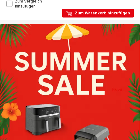
Zum Vergleich
Jamie
hinzufügen
Oliver
Zum Warenkorb hinzufügen
by
Tefal
Messer-
Set
4
tlg.
K267S4