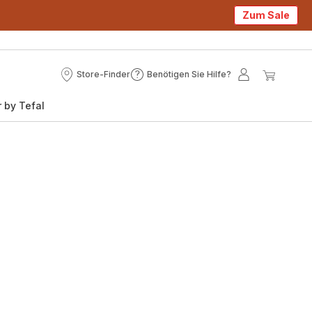
Zum Sale
Store-Finder
Benötigen Sie Hilfe?
Store-
Benötigen
Mein
Mein
Finder
Sie
Konto
Waren
 by Tefal
Hilfe?