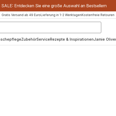
m SALE: Entdecken Sie eine große Auswahl an Bestsellern
Gratis Versand ab 49 Euro
Lieferung in 1-2 Werktagen
Kostenfreie Retouren
schepflege
Zubehör
Service
Rezepte & Inspirationen
Jamie Oliver