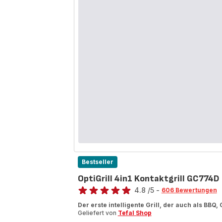
Bestseller
OptiGrill 4in1 Kontaktgrill GC774D
Bewertung
4.8
/5
-
606 Bewertungen
ratings.4.8
Der erste intelligente Grill, der auch als BBQ
Geliefert von
Tefal Shop