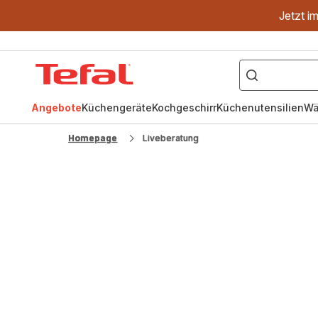
Jetzt i
["OptiGrill","Easy
Fry","Pfanne"]
Tefal
Homepage
Angebote
Küchengeräte
Kochgeschirr
Küchenutensilien
Wä
Homepage
Liveberatung