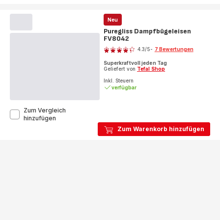
Neu
Puregliss Dampfbügeleisen
FV8042
Bewertung
4.3
/5
-
7 Bewertungen
ratings.4.3
Superkraftvoll jeden Tag
Geliefert von
Tefal Shop
Inkl. Steuern
verfügbar
Zum Vergleich
Puregliss
hinzufügen
Dampfbügeleisen
Zum Warenkorb hinzufügen
FV8042