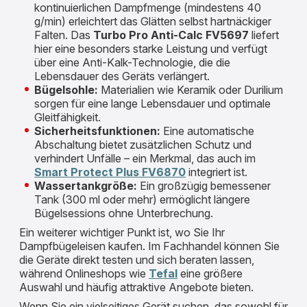
kontinuierlichen Dampfmenge (mindestens 40
g/min) erleichtert das Glätten selbst hartnäckiger
Falten. Das
Turbo Pro Anti-Calc FV5697
liefert
hier eine besonders starke Leistung und verfügt
über eine Anti-Kalk-Technologie, die die
Lebensdauer des Geräts verlängert.
Bügelsohle:
Materialien wie Keramik oder Durilium
sorgen für eine lange Lebensdauer und optimale
Gleitfähigkeit.
Sicherheitsfunktionen:
Eine automatische
Abschaltung bietet zusätzlichen Schutz und
verhindert Unfälle – ein Merkmal, das auch im
Smart Protect Plus FV6870
integriert ist.
Wassertankgröße:
Ein großzügig bemessener
Tank (300 ml oder mehr) ermöglicht längere
Bügelsessions ohne Unterbrechung.
Ein weiterer wichtiger Punkt ist, wo Sie Ihr
Dampfbügeleisen kaufen. Im Fachhandel können Sie
die Geräte direkt testen und sich beraten lassen,
während Onlineshops wie
Tefal
eine größere
Auswahl und häufig attraktive Angebote bieten.
Wenn Sie ein vielseitiges Gerät suchen, das sowohl für