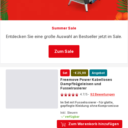
Summer Sale
Entdecken Sie eine große Auswahl an Bestseller jetzt im Sale.
Zum Sale
Set
-€ 25,99
Angebot
Freemove Power Kabelloses
Dampfbügeleisen und
Fusselrasierer
Bewertung
4.7
/5
-
92 Bewertungen
ratings.4.7
Im Set mit Fusselrasierer - für glatte,
gepflegte Kleidung ohne Kompromisse
Inkl. Steuern
verfügbar
Zum Warenkorb hinzufügen