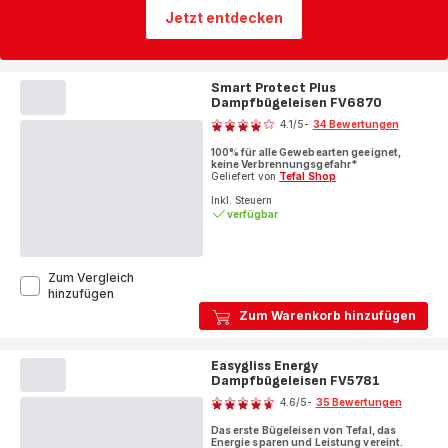
Jetzt entdecken
Smart Protect Plus
Dampfbügeleisen FV6870
Bewertung
4.1
/5
-
34 Bewertungen
ratings.4.1
100% für alle Gewebearten geeignet,
keine Verbrennungsgefahr*
Geliefert von
Tefal Shop
Inkl. Steuern
verfügbar
Zum Vergleich
Smart
hinzufügen
Protect
Zum Warenkorb hinzufügen
Plus
Dampfbügeleisen
FV6870
Easygliss Energy
Dampfbügeleisen FV5781
Bewertung
4.6
/5
-
35 Bewertungen
ratings.4.6
Das erste Bügeleisen von Tefal, das
Energie sparen und Leistung vereint.