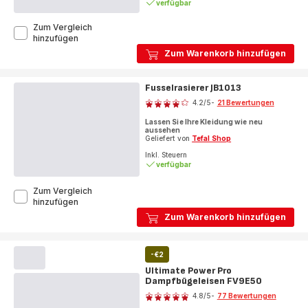
verfügbar
Zum Vergleich
Express
hinzufügen
Steam
Zum Warenkorb hinzufügen
Dampfbügeleisen
FV2838
Fusselrasierer JB1013
Bewertung
4.2
/5
-
21 Bewertungen
ratings.4.2
Lassen Sie Ihre Kleidung wie neu
aussehen
Geliefert von
Tefal Shop
Inkl. Steuern
verfügbar
Zum Vergleich
Fusselrasierer
hinzufügen
JB1013
Zum Warenkorb hinzufügen
-€2
Ultimate Power Pro
Dampfbügeleisen FV9E50
Bewertung
4.8
/5
-
77 Bewertungen
ratings.4.8