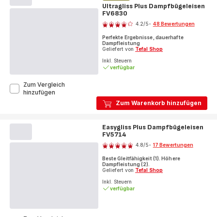
JF4031
Ultragliss Plus Dampfbügeleisen
FV6830
Bewertung
4.2
/5
-
48 Bewertungen
ratings.4.2
Perfekte Ergebnisse, dauerhafte
Dampfleistung
Geliefert von
Tefal Shop
Inkl. Steuern
verfügbar
Zum Vergleich
Ultragliss
hinzufügen
Plus
Zum Warenkorb hinzufügen
Dampfbügeleisen
FV6830
Easygliss Plus Dampfbügeleisen
FV5714
Bewertung
4.8
/5
-
17 Bewertungen
ratings.4.8
Beste Gleitfähigkeit (1). Höhere
Dampfleistung (2).
Geliefert von
Tefal Shop
Inkl. Steuern
verfügbar