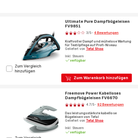
Ultimate Pure Dampfbügeleisen
FV9851
Bewertung
3
/5
-
4 Bewertungen
Bewertung
Kraftvoller Dampf und mühelose Wartung
mit
für Textilpflege auf Profi-Niveau
3
Geliefert von
Tefal Shop
Sternen
Inkl. Steuern
verfügbar
(Durchschnitt)
Zum Vergleich
Ultimate
hinzufügen
Pure
Zum Warenkorb hinzufügen
Dampfbügeleisen
FV9851
Freemove Power Kabelloses
Dampfbügeleisen FV6670
Bewertung
4.7
/5
-
92 Bewertungen
ratings.4.7
Das leistungsstärkste kabellose
Bügeleisen von Tefal
Geliefert von
Tefal Shop
Inkl. Steuern
verfügbar
Zum Vergleich