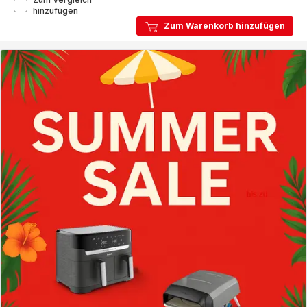
Freemove
hinzufügen
Power
Zum Warenkorb hinzufügen
Kabelloses
Dampfbügeleisen
FV6670