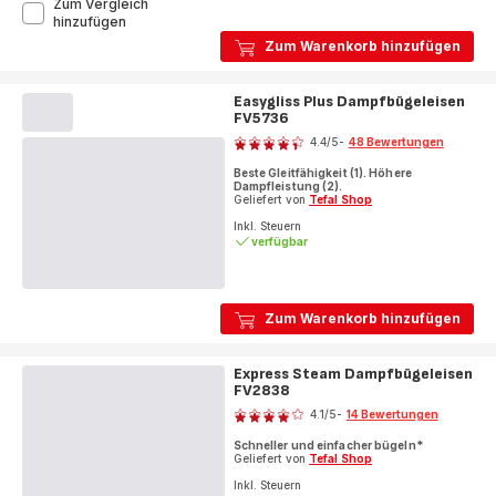
Zum Vergleich
Easygliss
hinzufügen
Plus
Zum Warenkorb hinzufügen
Dampfbügeleisen
FV5714
Easygliss Plus Dampfbügeleisen
FV5736
Bewertung
4.4
/5
-
48 Bewertungen
ratings.4.4
Beste Gleitfähigkeit (1). Höhere
Dampfleistung (2).
Geliefert von
Tefal Shop
Inkl. Steuern
verfügbar
Zum Warenkorb hinzufügen
Express Steam Dampfbügeleisen
FV2838
Bewertung
4.1
/5
-
14 Bewertungen
ratings.4.1
Schneller und einfacher bügeln*
Geliefert von
Tefal Shop
Inkl. Steuern