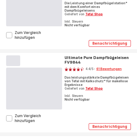
Die Leistung einer Dampfbügelstation*
mit dem Komfort eines
Dampfbügeleisens
Geliefert von
Tefal Shop
Inkl. Steuern
Nicht verfügbar
Zum Vergleich
Ultimate
hinzufügen
Power
Benachrichtigung
Ultimate
Pro
Power
Dampfbügeleisen
Pro
FV9E50
Ultimate Pure Dampfbügeleisen
Dampfbügel
FV9844
FV9E50
Bewertung
4.4
/5
-
61 Bewertungen
ratings.4.4
Das leistungsstärkste Dampfbügeleisen
von Tefal mit Kalkschutz* für makellose
Ergebnisse
Geliefert von
Tefal Shop
Inkl. Steuern
Nicht verfügbar
Zum Vergleich
Ultimate
hinzufügen
Pure
Benachrichtigung
Ultimate
Dampfbügeleisen
Pure
FV9844
Dampfbügel