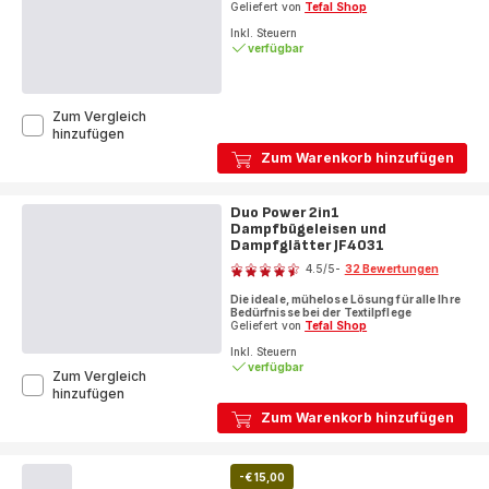
Geliefert von
Tefal Shop
Inkl. Steuern
verfügbar
Zum Vergleich
Easygliss
hinzufügen
Energy
Zum Warenkorb hinzufügen
Dampfbügeleisen
FV5781
Duo Power 2in1
Dampfbügeleisen und
Dampfglätter JF4031
Bewertung
4.5
/5
-
32 Bewertungen
ratings.4.5
Die ideale, mühelose Lösung für alle Ihre
Bedürfnisse bei der Textilpflege
Geliefert von
Tefal Shop
Inkl. Steuern
verfügbar
Zum Vergleich
Duo
hinzufügen
Power
Zum Warenkorb hinzufügen
2in1
Dampfbügeleisen
und
-€ 15,00
Dampfglätter