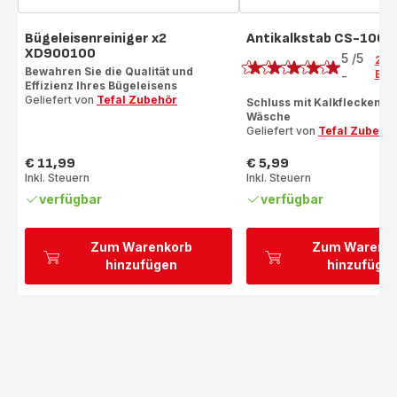
Bügeleisenreiniger x2
Antikalkstab CS-1000
Bewertung
XD900100
5
/5
2
Bewahren Sie die Qualität und
Bew
-
Bewertung
Effizienz Ihres Bügeleisens
Geliefert von
Tefal Zubehör
mit
Schluss mit Kalkflecken au
Wäsche
5
Geliefert von
Tefal Zubehö
Sternen
(Durchschnitt)
€ 11,99
€ 5,99
Preis
Preis
Inkl. Steuern
Inkl. Steuern
verfügbar
verfügbar
Zum Warenkorb
Zum Warenk
hinzufügen
hinzufüge