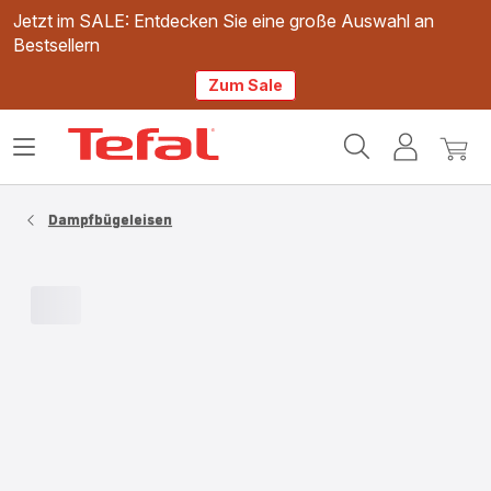
Jetzt im SALE: Entdecken Sie eine große Auswahl an
Bestsellern
Zum Sale
Tefal
Das
Mein
Mein
Homepage
Menü
Konto
Waren
öffnen
Dampfbügeleisen