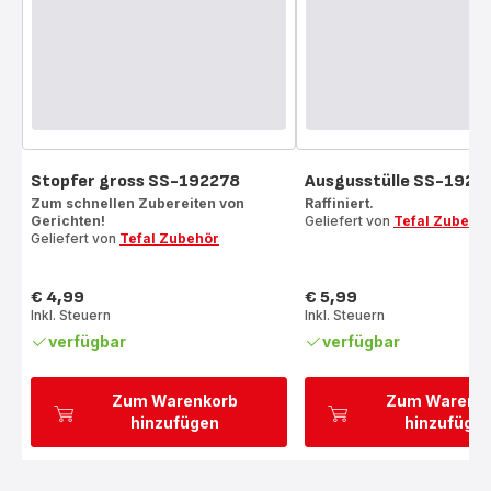
Stopfer gross SS-192278
Ausgusstülle SS-1922
Zum schnellen Zubereiten von
Raffiniert.
Gerichten!
Geliefert von
Tefal Zubehö
Geliefert von
Tefal Zubehör
€ 4,99
€ 5,99
Preis
Preis
Inkl. Steuern
Inkl. Steuern
verfügbar
verfügbar
Zum Warenkorb
Zum Warenk
hinzufügen
hinzufüge