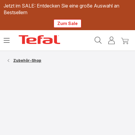
Jetzt im SALE: Entdecken Sie eine große Auswahl an
Bestsellern
Zum Sale
Tefal
Das
Mein
Mein
Homepage
Menü
Konto
Waren
öffnen
Zubehör-Shop