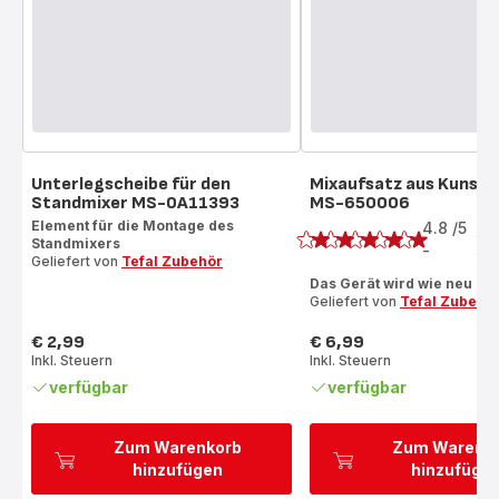
Unterlegscheibe für den
Mixaufsatz aus Kunsts
Standmixer MS-0A11393
MS-650006
Bewertung
Element für die Montage des
4.8
/5
4
Standmixers
Be
-
ratings.4.8
Geliefert von
Tefal Zubehör
Das Gerät wird wie neu sei
Geliefert von
Tefal Zubehö
€ 2,99
€ 6,99
Preis
Preis
Inkl. Steuern
Inkl. Steuern
verfügbar
verfügbar
Zum Warenkorb
Zum Warenk
hinzufügen
hinzufüge