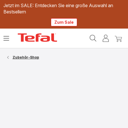
Jetzt im SALE: Entdecken Sie eine große Auswahl an
Bestsellern
Zum Sale
Tefal
Das
Mein
Mein
Homepage
Menü
Konto
Waren
öffnen
Zubehör-Shop