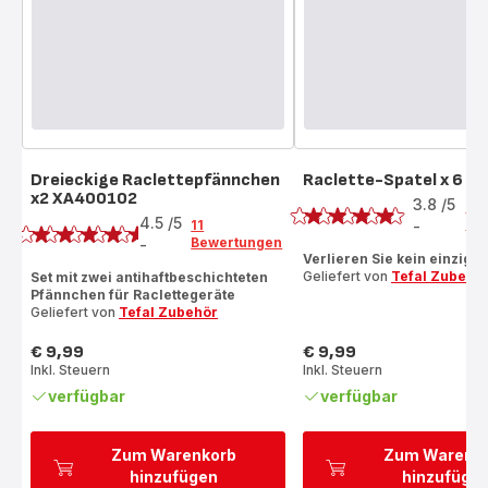
Dreieckige Raclettepfännchen
Raclette-Spatel x 6 
Bewertung
x2 XA400102
Bewertung
3.8
/5
4
4.5
/5
Be
11
-
ratings.3.8
Bewertungen
-
ratings.4.5
Verlieren Sie kein einzig
Geliefert von
Tefal Zubehö
Set mit zwei antihaftbeschichteten
Pfännchen für Raclettegeräte
Geliefert von
Tefal Zubehör
€ 9,99
€ 9,99
Preis
Preis
Inkl. Steuern
Inkl. Steuern
verfügbar
verfügbar
Zum Warenkorb
Zum Warenk
hinzufügen
hinzufüge