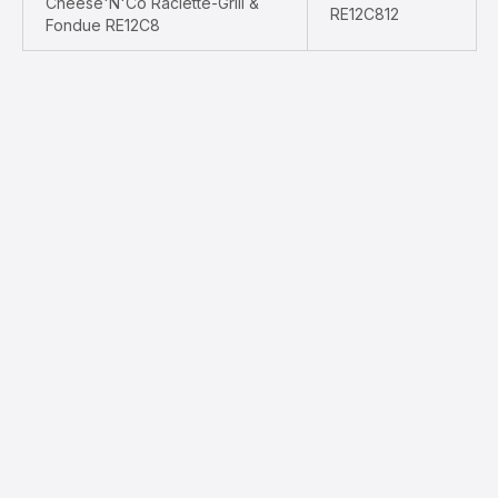
Cheese'N'Co Raclette-Grill &
RE12C812
Fondue RE12C8