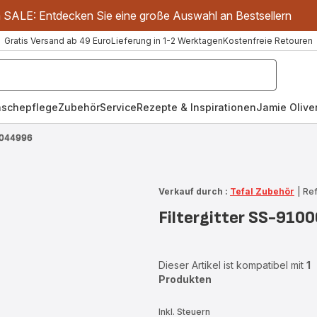
m SALE: Entdecken Sie eine große Auswahl an Bestsellern
Gratis Versand ab 49 Euro
Lieferung in 1-2 Werktagen
Kostenfreie Retouren
schepflege
Zubehör
Service
Rezepte & Inspirationen
Jamie Oliver
00044996
Verkauf durch :
Tefal Zubehör
|
Re
Filtergitter SS-91
Dieser Artikel ist kompatibel mit
1
Produkten
Inkl. Steuern