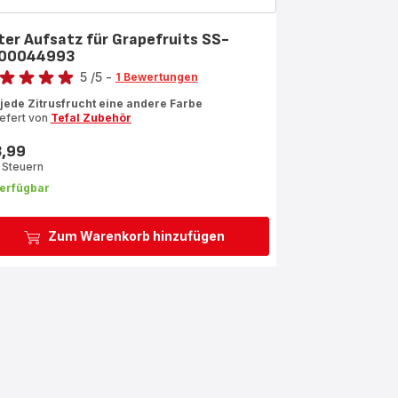
ter Aufsatz für Grapefruits SS-
00044993
rtung
5
/5
-
1 Bewertungen
ertung
 jede Zitrusfrucht eine andere Farbe
iefert von
Tefal Zubehör
rnen
3,99
s
rchschnitt)
. Steuern
erfügbar
Zum Warenkorb hinzufügen