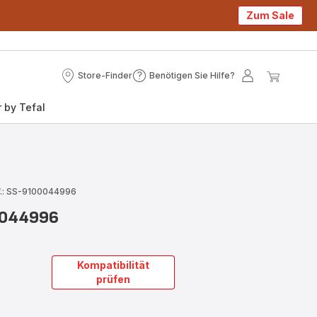
Zum Sale
Store-Finder
Benötigen Sie Hilfe?
Store-
Benötigen
Mein
Mein
Finder
Sie
Konto
Waren
 by Tefal
Hilfe?
f.: SS-9100044996
00044996
Kompatibilität
prüfen