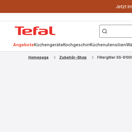
Jetzt i
["OptiGrill","Easy
Fry","Pfanne"]
Tefal
Homepage
Angebote
Küchengeräte
Kochgeschirr
Küchenutensilien
Wä
Homepage
Zubehör-Shop
Filtergitter SS-91