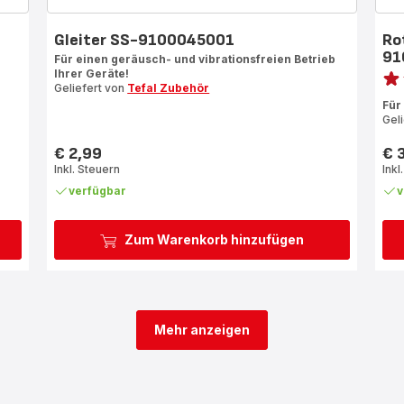
Gleiter SS-9100045001
Ro
91
Für einen geräusch- und vibrationsfreien Betrieb
Bewe
Ihrer Geräte!
Geliefert von
Tefal Zubehör
Bew
Für
mit
Gel
5
Ste
€ 2,99
€ 
Preis
Prei
(Du
Inkl. Steuern
Inkl
verfügbar
v
Zum Warenkorb hinzufügen
Mehr anzeigen