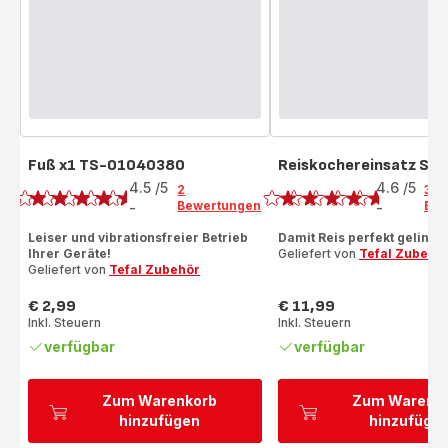
Fuß x1 TS-01040380
Reiskochereinsatz SS
Bewertung
Bewertung
4.5
/5
4.6
/5
2
37
Bewertungen
Bew
-
-
ratings.4.5
ratings.4.6
Leiser und vibrationsfreier Betrieb
Damit Reis perfekt gelingt
Ihrer Geräte!
Geliefert von
Tefal Zubehö
Geliefert von
Tefal Zubehör
€ 2,99
€ 11,99
Preis
Preis
Inkl. Steuern
Inkl. Steuern
verfügbar
verfügbar
Zum Warenkorb
Zum Warenk
hinzufügen
hinzufüge