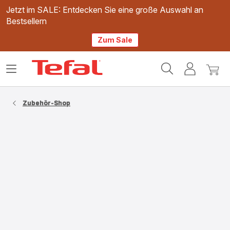
Jetzt im SALE: Entdecken Sie eine große Auswahl an
Bestsellern
Zum Sale
Tefal
Das
Mein
Mein
Homepage
Menü
Konto
Waren
öffnen
Zubehör-Shop