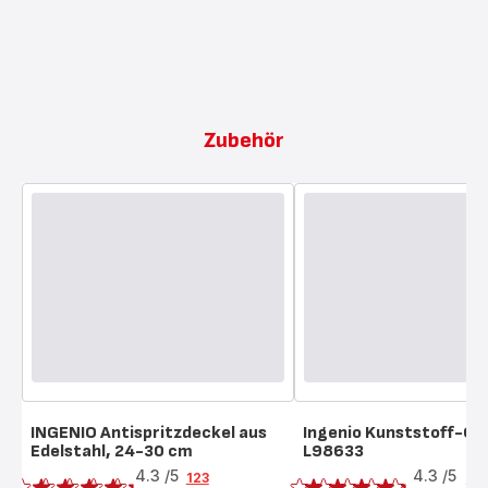
Zubehör
INGENIO Antispritzdeckel aus
Ingenio Kunststoff-Gri
Edelstahl, 24-30 cm
L98633
Bewertung
Bewertung
4.3
/5
4.3
/5
123
6