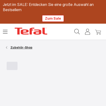
Jetzt im SALE: Entdecken Sie eine große Auswahl an
Bestsellern
Zum Sale
Tefal
Das
Mein
Mein
Homepage
Menü
Konto
Waren
öffnen
Zubehör-Shop