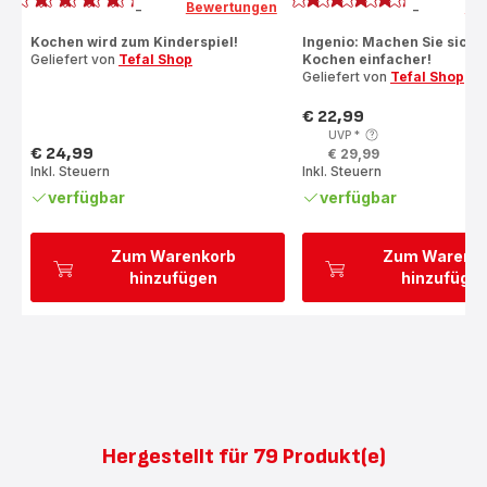
Bewertungen
Be
-
-
ratings.4.3
ratings.4.3
Kochen wird zum Kinderspiel!
Ingenio: Machen Sie sich 
Geliefert von
Tefal Shop
Kochen einfacher!
Geliefert von
Tefal Shop
€ 22,99
Preis
UVP
*
€ 24,99
€ 29,99
Preis
Inkl. Steuern
Inkl. Steuern
verfügbar
verfügbar
Zum Warenkorb
Zum Warenk
hinzufügen
hinzufüge
Hergestellt für 79 Produkt(e)