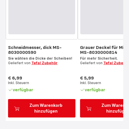
Schneidmesser, dick MS-
Grauer Deckel für Mix
8030000590
MS-8030000814
Sie wählen die Dicke der Scheiben!
Für mehr Sicherheit.
Geliefert von
Tefal Zubehör
Geliefert von
Tefal Zubehö
€ 6,99
€ 5,99
Preis
Preis
Inkl. Steuern
Inkl. Steuern
verfügbar
verfügbar
Zum Warenkorb
Zum Warenk
hinzufügen
hinzufüge