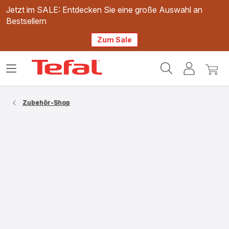
Jetzt im SALE: Entdecken Sie eine große Auswahl an
Bestsellern
Zum Sale
Tefal
Das
Mein
Mein
Homepage
Menü
Konto
Waren
öffnen
Zubehör-Shop