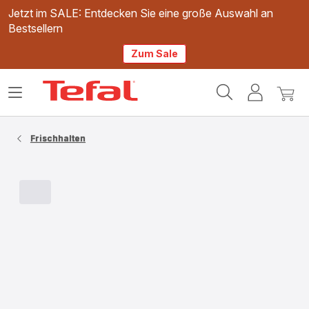
Jetzt im SALE: Entdecken Sie eine große Auswahl an
Bestsellern
Zum Sale
Tefal
Das
Mein
Mein
Homepage
Menü
Konto
Waren
öffnen
Frischhalten