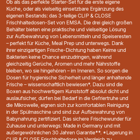
Ob als das perfekte Starter-Set für die erste eigene
Küche, oder als vielseitig einsetzbare Ergänzung des
eigenen Bestands: das 3-teilige CLIP & CLOSE
Frischhaltedosen-Set von EMSA. Die drei gleich großen
Behälter bieten eine praktische und vielseitige Lösung
zur Aufbewahrung von Lebensmitteln und Speiseresten
– perfekt für Küche, Meal Prep und unterwegs. Dank
ihrer einzigartigen Frische-Dichtung haben Keime und
Bakterien keine Chance einzudringen, während
gleichzeitig Gerüche, Aromen und mehr Nährstoffe
bleiben, wo sie hingehören – im Inneren. So sorgen die
Dosen für hygienische Sicherheit und länger anhaltende
Frische – wissenschaftlich bewiesen*. Dazu sind die
Boxen aus hochwertigem Kunststoff absolut dicht und
auslaufsicher, dürfen bei Bedarf in die Gefriertruhe und
die Mikrowelle, eignen sich zur komfortablen Reinigung
in der Spülmaschine und sind zur Aufbewahrung von
Babynahrung zertifiziert. Das sichere Frischewunder für
Zuhause und unterwegs: Made in Germany und mit
außergewöhnlichen 30 Jahren Garantie**. *Lagerung in
CLIP & CLOSE Frischhaltedose im Vergleich zu