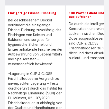
Einzigartige Frische-Dichtung
100 Prozent dicht und
auslaufsicher
Bei geschlossenem Deckel
Da durch die intelligente
verhindert die einzigartige
Konstruktion unerwünsch
Frische-Dichtung zuverlässig das
Lücken zwischen Deckel
Eindringen von Keimen und
Dose ausgeschlossen w
Bakterien und sorgt so für
sind CLIP & CLOSE
hygienische Sicherheit und
Frischhaltedosen zu 100
länger anhaltende Frische bei der
dicht und damit absolut 
Aufbewahrung von Lebensmitteln
auslauf- und transportsic
und Speiseresten –
wissenschaftlich bewiesen*.
*Lagerung in CLIP & CLOSE
Frischhaltedose im Vergleich zu
unverpackter Lagerung – Tests
durchgeführt durch das Institut für
Nachhaltige Ernährung (ISuN) der
FH Münster, 02 – 07/2020.
Frischhaltedauer ist abhängig von
der Qualität und Handhabung der