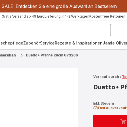
m SALE: Entdecken Sie eine große Auswahl an Bestsellern
Gratis Versand ab 49 Euro
Lieferung in 1-2 Werktagen
Kostenfreie Retouren
schepflege
Zubehör
Service
Rezepte & Inspirationen
Jamie Oliver
sserollen
Duetto+ Pfanne 28cm G73206
Verkauf durch :
Te
Duetto+ P
Inkl. Steuern
Fast ausverkauf