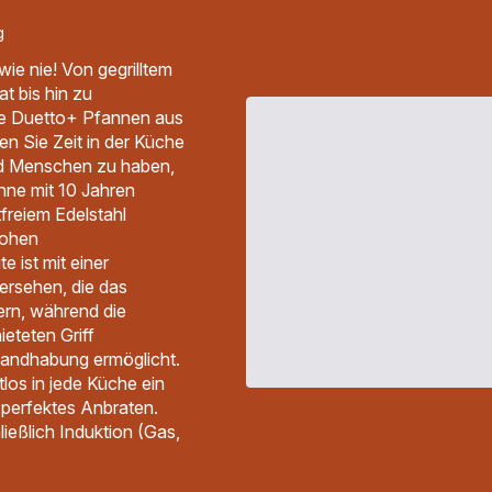
g
wie nie! Von gegrilltem
t bis hin zu
die Duetto+ Pfannen aus
en Sie Zeit in der Küche
nd Menschen zu haben,
anne mit 10 Jahren
tfreiem Edelstahl
hohen
e ist mit einer
ersehen, die das
ern, während die
ieteten Griff
 Handhabung ermöglicht.
los in jede Küche ein
 perfektes Anbraten.
ließlich Induktion (Gas,