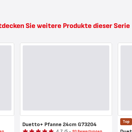
tdecken Sie weitere Produkte dieser Seri
Top
Duetto+ Pfanne 24cm G73204
Bewertung
Duet
4.7
/5
-
en
93 Bewertungen