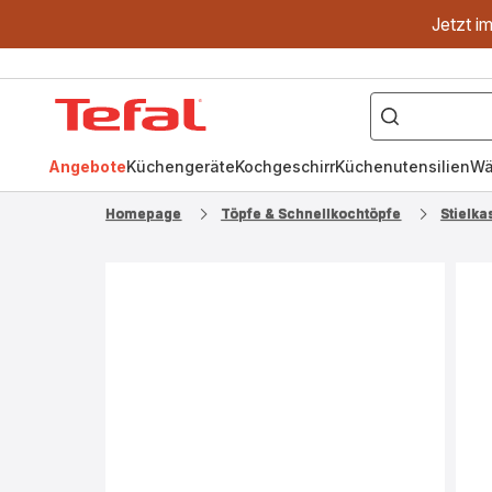
Jetzt i
["OptiGrill","Easy
Fry","Pfanne"]
Tefal
Homepage
Angebote
Küchengeräte
Kochgeschirr
Küchenutensilien
Wä
Homepage
Töpfe & Schnellkochtöpfe
Stielka