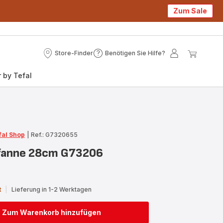
Zum Sale
Store-Finder
Benötigen Sie Hilfe?
Store-
Benötigen
Mein
Mein
Finder
Sie
Konto
Waren
 by Tefal
Hilfe?
fal Shop
|
Ref.: G7320655
fanne 28cm G73206
t
|
Lieferung in 1-2 Werktagen
Zum Warenkorb hinzufügen