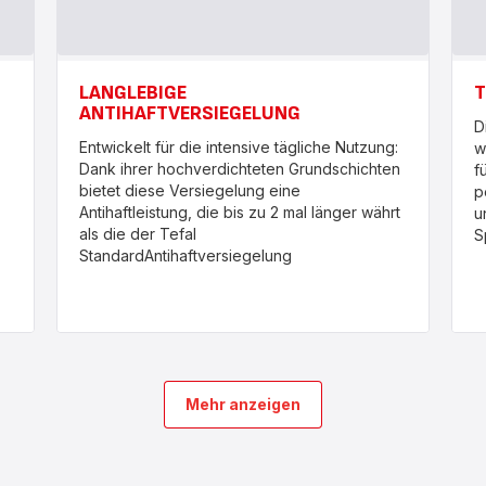
LANGLEBIGE
T
ANTIHAFTVERSIEGELUNG
D
Entwickelt für die intensive tägliche Nutzung:
w
Dank ihrer hochverdichteten Grundschichten
f
bietet diese Versiegelung eine
p
Antihaftleistung, die bis zu 2 mal länger währt
u
als die der Tefal
S
StandardAntihaftversiegelung
Mehr anzeigen