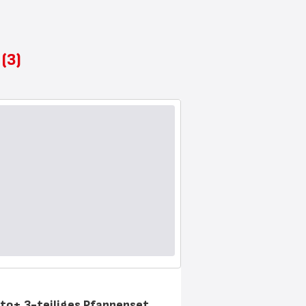
e
(3)
to+ 3-teiliges Pfannenset