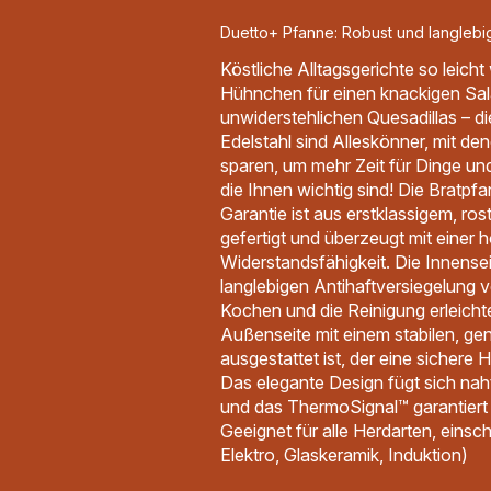
Duetto+ Pfanne: Robust und langlebi
Köstliche Alltagsgerichte so leicht 
Hühnchen für einen knackigen Sala
unwiderstehlichen Quesadillas – 
Edelstahl sind Alleskönner, mit den
sparen, um mehr Zeit für Dinge u
die Ihnen wichtig sind! Die Bratpf
Garantie ist aus erstklassigem, ros
gefertigt und überzeugt mit einer 
Widerstandsfähigkeit. Die Innenseit
langlebigen Antihaftversiegelung v
Kochen und die Reinigung erleicht
Außenseite mit einem stabilen, gen
ausgestattet ist, der eine sichere
Das elegante Design fügt sich naht
und das ThermoSignal™ garantiert
Geeignet für alle Herdarten, einsch
Elektro, Glaskeramik, Induktion)