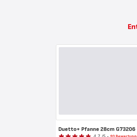
En
Duetto+ Pfanne 28cm G73206
Bewertung
4.7
/5
-
93 Bewertung