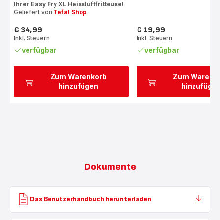
Ihrer Easy Fry XL Heissluftfritteuse!
Geliefert von
Tefal Shop
€ 34,99
€ 19,99
Preis
Preis
Inkl. Steuern
Inkl. Steuern
verfügbar
verfügbar
Zum Warenkorb
Zum Warenk
hinzufügen
hinzufüge
Dokumente
Das Benutzerhandbuch herunterladen