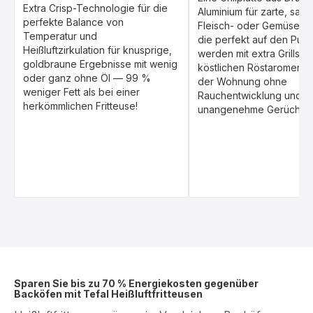
Extra Crisp-Technologie für die
Aluminium für zarte, safti
perfekte Balance von
Fleisch- oder Gemüseger
Temperatur und
die perfekt auf den Punkt
Heißluftzirkulation für knusprige,
werden mit extra Grillstr
goldbraune Ergebnisse mit wenig
köstlichen Röstaromen. Gr
oder ganz ohne Öl — 99 %
der Wohnung ohne
weniger Fett als bei einer
Rauchentwicklung und
herkömmlichen Fritteuse!
unangenehme Gerüche.
Sparen Sie bis zu 70 % Energiekosten gegenüber
Backöfen mit Tefal Heißluftfritteusen