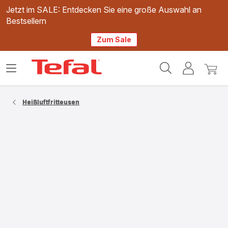
Jetzt im SALE: Entdecken Sie eine große Auswahl an
Bestsellern
Zum Sale
Tefal
Das
Mein
Mein
Homepage
Menü
Konto
Waren
öffnen
Heißluftfritteusen