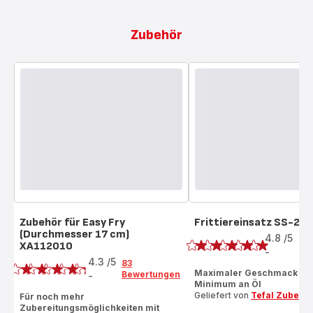
Zubehör
Zubehör für Easy Fry
Frittiereinsatz SS-20
Bewertung
(Durchmesser 17 cm)
4.8
/5
5
XA112010
Bewertung
Be
-
ratings.4.8
4.3
/5
83
Maximaler Geschmack mit
Bewertungen
-
ratings.4.3
Minimum an Öl
Geliefert von
Tefal Zubehö
Für noch mehr
Zubereitungsmöglichkeiten mit