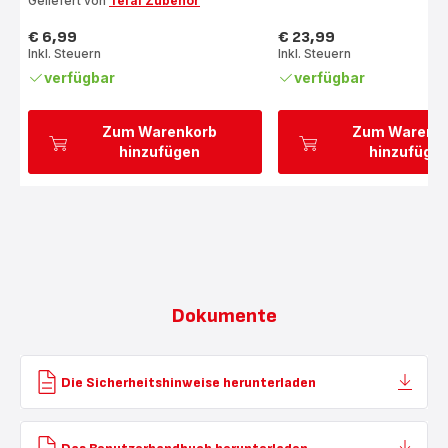
Geliefert von
Tefal Zubehör
5
Sternen
€ 6,99
€ 23,99
(Durchschnitt)
Preis
Preis
Inkl. Steuern
Inkl. Steuern
verfügbar
verfügbar
Zum Warenkorb
Zum Warenk
hinzufügen
hinzufüge
Dokumente
Die Sicherheitshinweise herunterladen