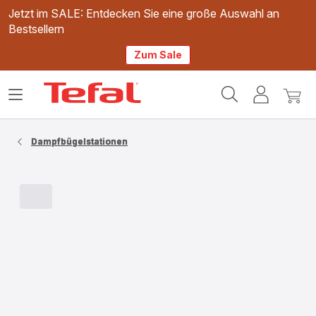
Jetzt im SALE: Entdecken Sie eine große Auswahl an
Bestsellern
Zum Sale
Tefal
Das
Mein
Mein
Homepage
Menü
Konto
Waren
öffnen
Dampfbügelstationen