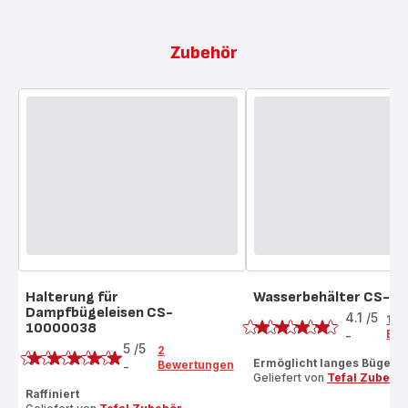
Zubehör
Halterung für
Wasserbehälter CS-1
Bewertung
Dampfbügeleisen CS-
4.1
/5
11
10000038
Bewertung
Bew
-
ratings.4.1
5
/5
2
Ermöglicht langes Bügeln
Bewertungen
-
Bewertung
Geliefert von
Tefal Zubehö
mit
Raffiniert