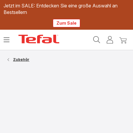
Jetzt im SALE: Entdecken Sie eine große Auswahl an
Bestsellern
Zum Sale
Tefal
Das
Mein
Mein
Homepage
Menü
Konto
Waren
öffnen
Zubehör