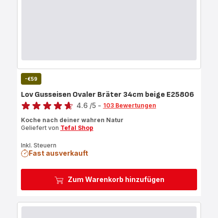
-€59
Lov Gusseisen Ovaler Bräter 34cm beige E25806
Bewertung
4.6
/5
-
103 Bewertungen
ratings.4.6
Koche nach deiner wahren Natur
Geliefert von
Tefal Shop
Inkl. Steuern
Fast ausverkauft
Zum Warenkorb hinzufügen