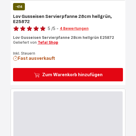
-€14
Lov Gusseisen Servierpfanne 28cm hellgrün,
E25872
Bewertung
5
/5
-
4 Bewertungen
Bewertung
Lov Gusseisen Servierpfanne 28cm hellgrün E25872
mit
Geliefert von
Tefal Shop
5
Sternen
Inkl. Steuern
Fast ausverkauft
(Durchschnitt)
Zum Warenkorb hinzufügen