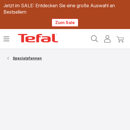
Jetzt im SALE: Entdecken Sie eine große Auswahl an
Bestsellern
Zum Sale
Tefal
Das
Mein
Mein
Homepage
Menü
Konto
Waren
öffnen
Spezialpfannen