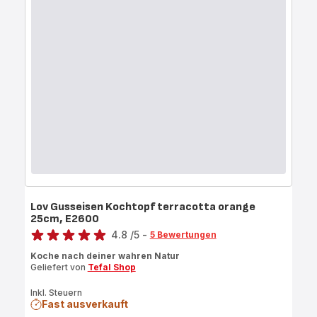
Lov Gusseisen Kochtopf terracotta orange
25cm, E2600
Bewertung
4.8
/5
-
5 Bewertungen
ratings.4.8
Koche nach deiner wahren Natur
Geliefert von
Tefal Shop
Inkl. Steuern
Fast ausverkauft