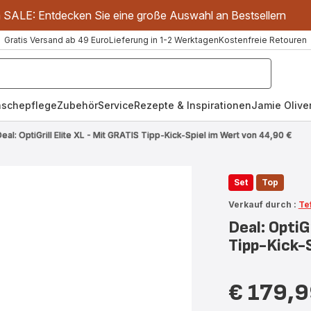
m SALE: Entdecken Sie eine große Auswahl an Bestsellern
Gratis Versand ab 49 Euro
Lieferung in 1-2 Werktagen
Kostenfreie Retouren
schepflege
Zubehör
Service
Rezepte & Inspirationen
Jamie Oliver
Deal: OptiGrill Elite XL - Mit GRATIS Tipp-Kick-Spiel im Wert von 44,90 €
Set
Top
Verkauf durch :
Te
Deal: OptiG
Tipp-Kick-
€ 179,
Preis