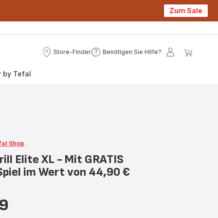
Zum Sale
Store-Finder
Benötigen Sie Hilfe?
Store-
Benötigen
Mein
Mein
Finder
Sie
Konto
Waren
 by Tefal
Hilfe?
fal Shop
rill Elite XL - Mit GRATIS
Spiel im Wert von 44,90 €
99