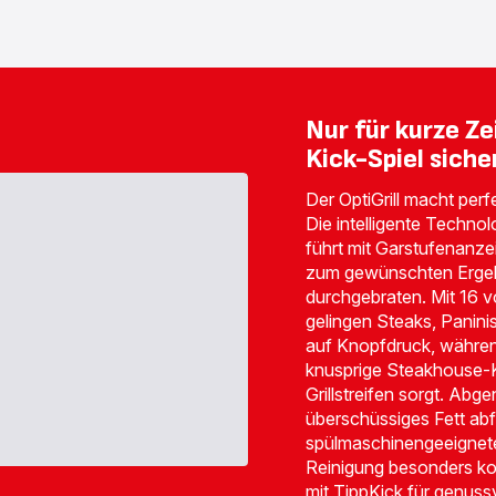
-
OptiGrill
Elite
XL
GC760D
-
€ 179,99<br>
Nur für kurze Zei
<span
class="is-
Kick-Spiel siche
caption
is-
medium">Inkl.
Der OptiGrill macht perf
Steuern</span>
Die intelligente Technol
führt mit Garstufenanz
zum gewünschten Ergebn
durchgebraten. Mit 16 
gelingen Steaks, Panini
auf Knopfdruck, während
knusprige Steakhouse-K
Grillstreifen sorgt. Abge
überschüssiges Fett ab
spülmaschinengeeignete
Reinigung besonders kom
mit TippKick für genuss