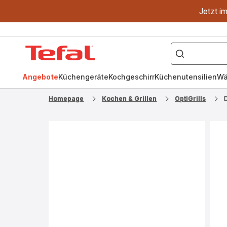
Jetzt i
["OptiGrill","Easy
Fry","Pfanne"]
Tefal
Homepage
Angebote
Küchengeräte
Kochgeschirr
Küchenutensilien
Wä
Homepage
Kochen & Grillen
OptiGrills