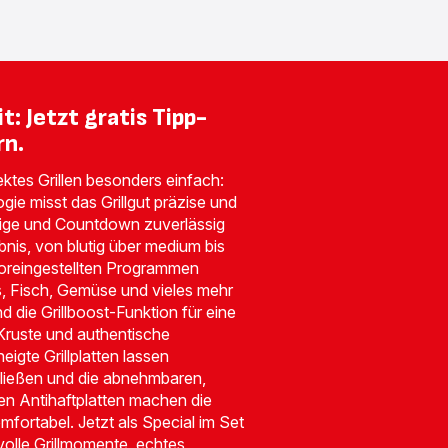
t: Jetzt gratis Tipp-
rn.
ektes Grillen besonders einfach:
ogie misst das Grillgut präzise und
eige und Countdown zuverlässig
is, von blutig über medium bis
voreingestellten Programmen
s, Fisch, Gemüse und vieles mehr
 die Grillboost-Funktion für eine
ruste und authentische
neigte Grillplatten lassen
fließen und die abnehmbaren,
n Antihaftplatten machen die
fortabel. Jetzt als Special im Set
volle Grillmomente, echtes