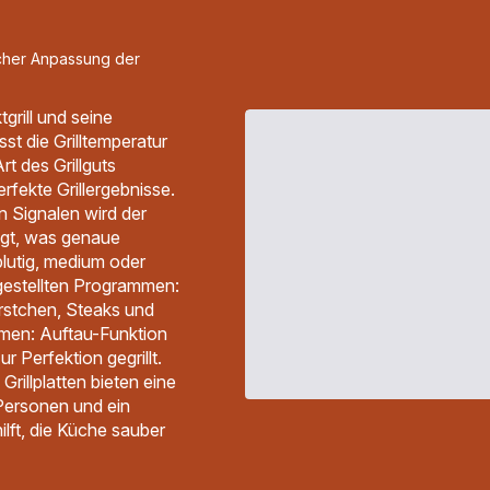
ischer Anpassung der
grill und seine
sst die Grilltemperatur
rt des Grillguts
rfekte Grillergebnisse.
n Signalen wird der
igt, was genaue
 blutig, medium oder
gestellten Programmen:
rstchen, Steaks und
men: Auftau-Funktion
 Perfektion gegrillt.
 Grillplatten bieten eine
 Personen und ein
lft, die Küche sauber