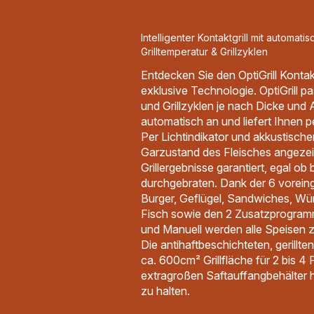
Intelligenter Kontaktgrill mit automat
Grilltemperatur & Grillzyklen
Entdecken Sie den OptiGrill Kontakt
exklusive Technologie. OptiGrill pa
und Grillzyklen je nach Dicke und A
automatisch an und liefert Ihnen pe
Per Lichtindikator und akkustische
Garzustand des Fleisches angeze
Grillergebnisse garantiert, egal ob
durchgebraten. Dank der 6 vorein
Burger, Geflügel, Sandwiches, Wü
Fisch sowie den 2 Zusatzprogram
und Manuell werden alle Speisen zur
Die antihaftbeschichteten, gerillten
ca. 600cm² Grillfläche für 2 bis 4
extragroßen Saftauffangbehälter hi
zu halten.