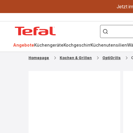
Jetzt i
["OptiGrill","Easy
Fry","Pfanne"]
Tefal
Homepage
Angebote
Küchengeräte
Kochgeschirr
Küchenutensilien
Wä
Homepage
Kochen & Grillen
OptiGrills