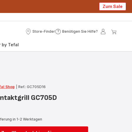
Zum Sale
Store-Finder
Benötigen Sie Hilfe?
Store-
Benötigen
Mein
Mein
Finder
Sie
Konto
Waren
 by Tefal
Hilfe?
fal Shop
|
Ref.: GC705D16
ontaktgrill GC705D
eferung in 1-2 Werktagen