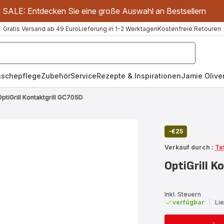
m SALE: Entdecken Sie eine große Auswahl an Bestsellern
Gratis Versand ab 49 Euro
Lieferung in 1-2 Werktagen
Kostenfreie Retouren
schepflege
Zubehör
Service
Rezepte & Inspirationen
Jamie Oliver
OptiGrill Kontaktgrill GC705D
-€25
Verkauf durch :
Te
OptiGrill K
Inkl. Steuern
verfügbar
|
Li