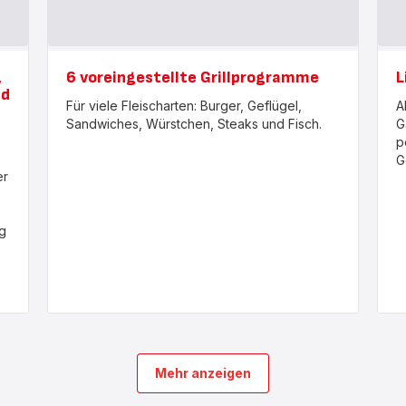
,
6 voreingestellte Grillprogramme
L
nd
Für viele Fleischarten: Burger, Geflügel,
A
Sandwiches, Würstchen, Steaks und Fisch.
G
p
G
er
g
Mehr anzeigen