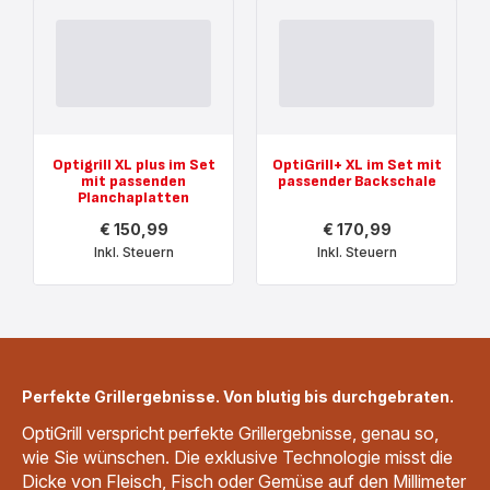
Optigrill XL plus im Set
OptiGrill+ XL im Set mit
mit passenden
passender Backschale
Planchaplatten
€ 150,99
€ 170,99
Inkl. Steuern
Inkl. Steuern
Mehr
Mehr
anzeigen
anzeigen
-
-
Optigrill
OptiGrill+
XL
XL
plus
im
im
Set
Set
mit
Perfekte Grillergebnisse. Von blutig bis durchgebraten.
mit
passender
passenden
Backschale
OptiGrill verspricht perfekte Grillergebnisse, genau so,
Planchaplatten
-
-
€ 170,99<br>
wie Sie wünschen. Die exklusive Technologie misst die
€ 150,99<br>
<span
Dicke von Fleisch, Fisch oder Gemüse auf den Millimeter
<span
class="is-