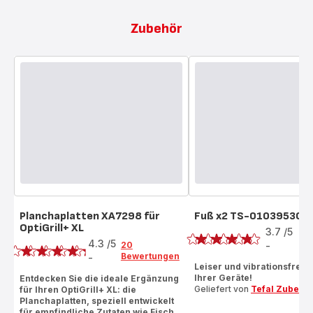
Zubehör
Planchaplatten XA7298 für
Fuß x2 TS-01039530
Bewertung
OptiGrill+ XL
Bewertung
3.7
/5
3
4.3
/5
Be
20
-
ratings.3.7
Bewertungen
-
ratings.4.3
Leiser und vibrationsfreier
Ihrer Geräte!
Entdecken Sie die ideale Ergänzung
Geliefert von
Tefal Zubehö
für Ihren OptiGrill+ XL: die
Planchaplatten, speziell entwickelt
für empfindliche Zutaten wie Fisch,