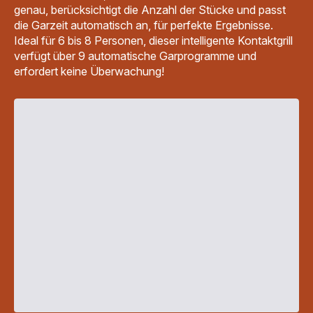
class="is-
caption
genau, berücksichtigt die Anzahl der Stücke und passt
caption
is-
die Garzeit automatisch an, für perfekte Ergebnisse.
is-
medium">Inkl.
medium">Inkl.
Steuern</span>
Ideal für 6 bis 8 Personen, dieser intelligente Kontaktgrill
Steuern</span>
verfügt über 9 automatische Garprogramme und
erfordert keine Überwachung!