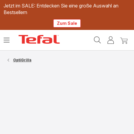
Jetzt im SALE: Entdecken Sie eine große Auswahl an
Bestsellern
Zum Sale
Tefal
Das
Mein
Mein
Homepage
Menü
Konto
Waren
öffnen
OptiGrills