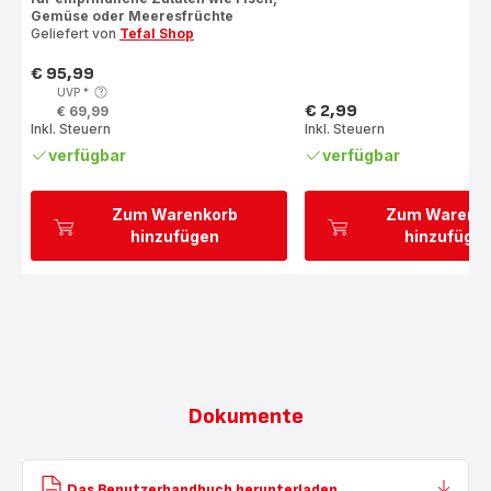
Gemüse oder Meeresfrüchte
Geliefert von
Tefal Shop
€ 95,99
Preis
UVP
*
€ 2,99
€ 69,99
Preis
Inkl. Steuern
Inkl. Steuern
verfügbar
verfügbar
Zum Warenkorb
Zum Warenk
hinzufügen
hinzufüge
Dokumente
Das Benutzerhandbuch herunterladen