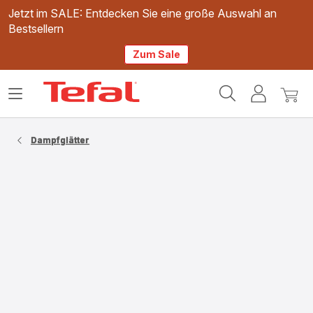
Jetzt im SALE: Entdecken Sie eine große Auswahl an
Bestsellern
Zum Sale
Tefal
Das
Mein
Mein
Homepage
Menü
Konto
Waren
öffnen
Dampfglätter