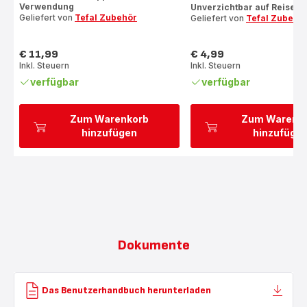
Verwendung
Unverzichtbar auf Reisen
Geliefert von
Tefal Zubehör
Geliefert von
Tefal Zubehö
€ 11,99
€ 4,99
Preis
Preis
Inkl. Steuern
Inkl. Steuern
verfügbar
verfügbar
Zum Warenkorb
Zum Warenk
hinzufügen
hinzufüge
Dokumente
Das Benutzerhandbuch herunterladen