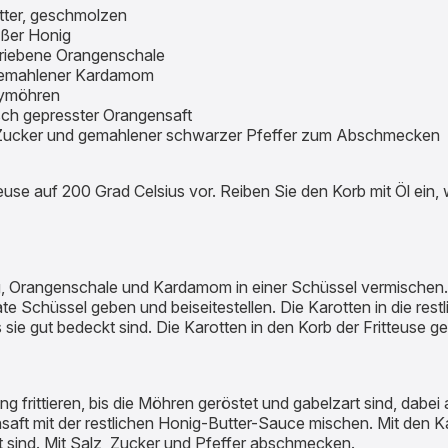
utter, geschmolzen
eißer Honig
eriebene Orangenschale
gemahlener Kardamom
ymöhren
risch gepresster Orangensaft
, Zucker und gemahlener schwarzer Pfeffer zum Abschmecken
teuse auf 200 Grad Celsius vor. Reiben Sie den Korb mit Öl ein, 
g, Orangenschale und Kardamom in einer Schüssel vermischen. 1
te Schüssel geben und beiseitestellen. Die Karotten in die res
sie gut bedeckt sind. Die Karotten in den Korb der Fritteuse g
ng frittieren, bis die Möhren geröstet und gabelzart sind, dabei 
aft mit der restlichen Honig-Butter-Sauce mischen. Mit den K
t sind. Mit Salz, Zucker und Pfeffer abschmecken.