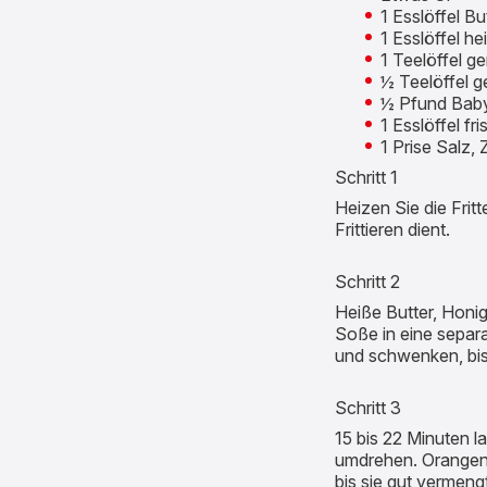
1 Esslöffel B
1 Esslöffel h
1 Teelöffel g
½ Teelöffel 
½ Pfund Bab
1 Esslöffel f
1 Prise Salz
Schritt 1
Heizen Sie die Frit
Frittieren dient.
Schritt 2
Heiße Butter, Honi
Soße in eine separa
und schwenken, bis 
Schritt 3
15 bis 22 Minuten la
umdrehen. Orangens
bis sie gut vermeng