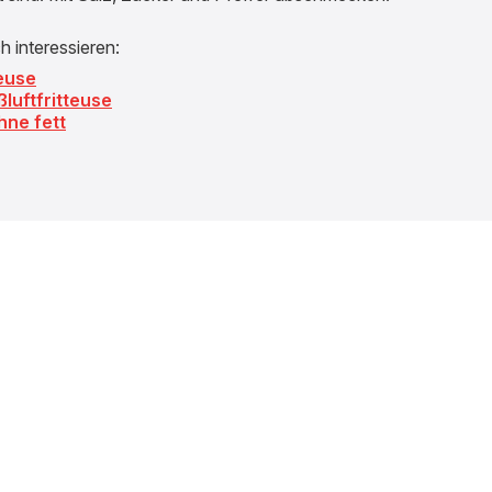
 interessieren:
teuse
luftfritteuse
hne fett