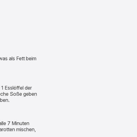
was als Fett beim
 Esslöffel der
tliche Soße geben
eben.
alle 7 Minuten
arotten mischen,