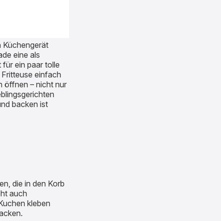
en Küchengerät
ade eine als
ür ein paar tolle
Fritteuse einfach
 öffnen – nicht nur
eblingsgerichten
und backen ist
en, die in den Korb
eht auch
 Kuchen kleben
backen.