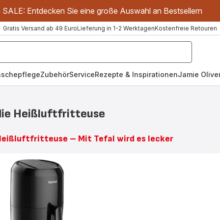
m SALE: Entdecken Sie eine große Auswahl an Bestsellern
Gratis Versand ab 49 Euro
Lieferung in 1-2 Werktagen
Kostenfreie Retouren
schepflege
Zubehör
Service
Rezepte & Inspirationen
Jamie Oliver
ie Heißluftfritteuse
eißluftfritteuse – Mit Tefal wird es lecker