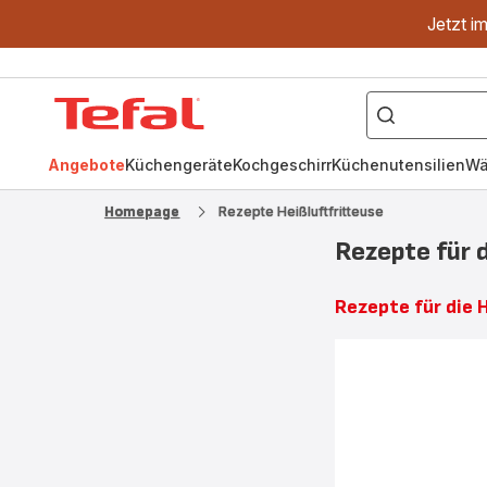
Jetzt i
["OptiGrill","Easy
Fry","Pfanne"]
Tefal
Homepage
Angebote
Küchengeräte
Kochgeschirr
Küchenutensilien
Wä
Homepage
Rezepte Heißluftfritteuse
Rezepte für d
Rezepte für die H