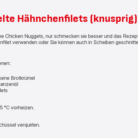
lte Hähnchenfilets (knusprig)
che Chicken Nuggets, nur schmecken sie besser und das Rezept 
filet verwenden oder Sie können auch in Scheiben geschnit
onen:
kene Brotkrümel
flanzenöl
lets
75 °C vorheizen.
Schüssel verquirlen.