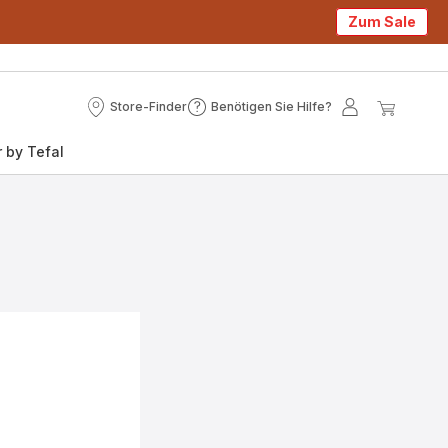
Zum Sale
Store-Finder
Benötigen Sie Hilfe?
Store-
Benötigen
Mein
Mein
Finder
Sie
Konto
Waren
 by Tefal
Hilfe?