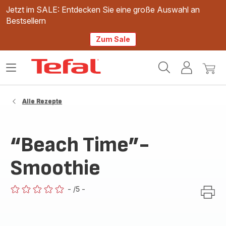
Jetzt im SALE: Entdecken Sie eine große Auswahl an
Bestsellern
Zum Sale
Tefal
Das
Mein
Mein
Homepage
Menü
Konto
Waren
öffnen
Alle Rezepte
“Beach Time”-
Smoothie
-
/5
-
ratings.0