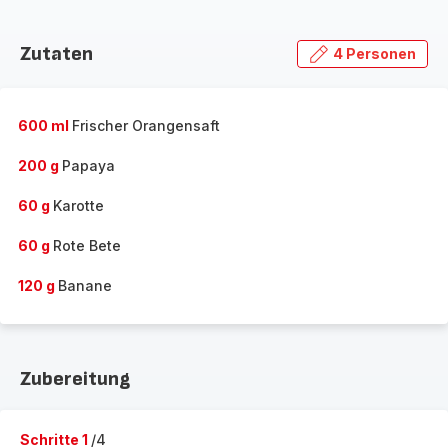
Zutaten
4 Personen
600 ml
Frischer Orangensaft
200 g
Papaya
60 g
Karotte
60 g
Rote Bete
120 g
Banane
Zubereitung
Schritte 1
/4