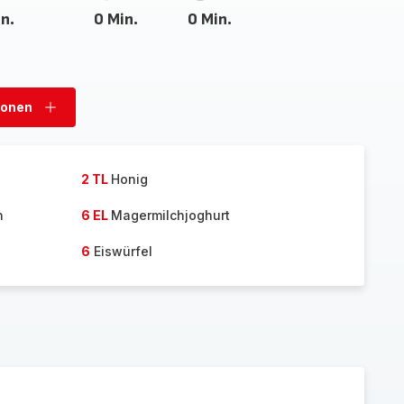
n.
0 Min.
0 Min.
sonen
Personen
hinzufügen
2 TL
Honig
n
6 EL
Magermilchjoghurt
6
Eiswürfel