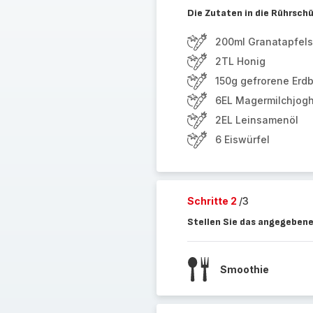
Die Zutaten in die Rührsch
200ml Granatapfels
2TL Honig
150g gefrorene Erd
6EL Magermilchjogh
2EL Leinsamenöl
6 Eiswürfel
Schritte 2
/3
Stellen Sie das angegebene
Smoothie