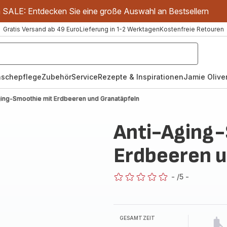
m SALE: Entdecken Sie eine große Auswahl an Bestsellern
Gratis Versand ab 49 Euro
Lieferung in 1-2 Werktagen
Kostenfreie Retouren
schepflege
Zubehör
Service
Rezepte & Inspirationen
Jamie Oliver
ging-Smoothie mit Erdbeeren und Granatäpfeln
Anti-Aging
Erdbeeren u
-
/5
-
ratings.0
GESAMTZEIT