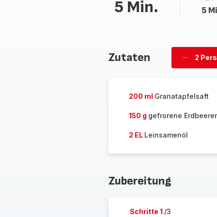
5 Min.
5 Mi
Zutaten
2 Per
Personen
löschen
200 ml
Granatapfelsaft
150 g
gefrorene Erdbeere
2 EL
Leinsamenöl
Zubereitung
Schritte 1
/3