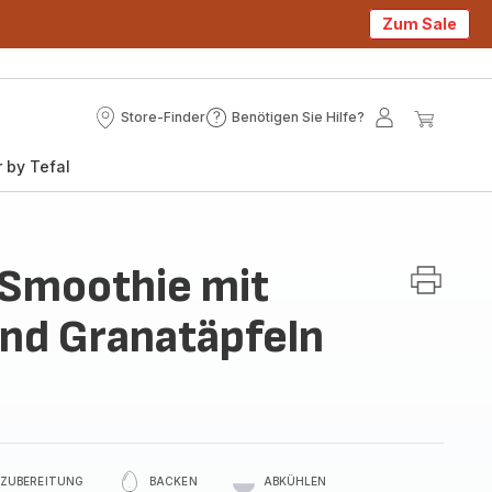
Zum Sale
Store-Finder
Benötigen Sie Hilfe?
Store-
Benötigen
Mein
Mein
Finder
Sie
Konto
Waren
 by Tefal
Hilfe?
-Smoothie mit
nd Granatäpfeln
ZUBEREITUNG
BACKEN
ABKÜHLEN