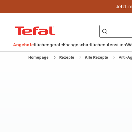
Jetzt i
["OptiGrill","Easy
Fry","Pfanne"]
Tefal
Homepage
Angebote
Küchengeräte
Kochgeschirr
Küchenutensilien
Wä
Homepage
Rezepte
Alle Rezepte
Anti-A