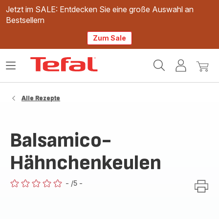
Jetzt im SALE: Entdecken Sie eine große Auswahl an
Bestsellern
Zum Sale
Tefal
Das
Mein
Mein
Homepage
Menü
Konto
Waren
öffnen
Alle Rezepte
Balsamico-
Hähnchenkeulen
-
/5
-
ratings.0