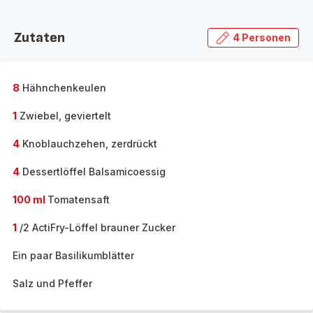
Zutaten
4 Personen
8
Hähnchenkeulen
1
Zwiebel, geviertelt
4
Knoblauchzehen, zerdrückt
4
Dessertlöffel Balsamicoessig
100 ml
Tomatensaft
1
/2 ActiFry-Löffel brauner Zucker
Ein paar Basilikumblätter
Salz und Pfeffer