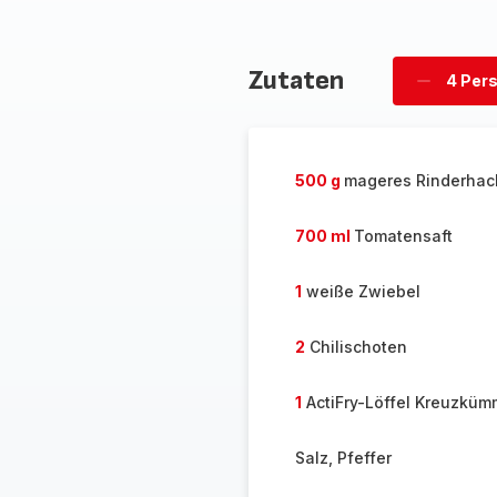
Zutaten
4 Per
Personen
löschen
500 g
mageres Rinderhac
700 ml
Tomatensaft
1
weiße Zwiebel
2
Chilischoten
1
ActiFry-Löffel Kreuzküm
Salz, Pfeffer