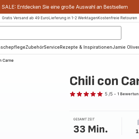
m SALE: Entdecken Sie eine große Auswahl an Bestsellern
Gratis Versand ab 49 Euro
Lieferung in 1-2 Werktagen
Kostenfreie Retouren
schepflege
Zubehör
Service
Rezepte & Inspirationen
Jamie Oliver
on Carne
Chili con Ca
5
/5
-
1 Bewertu
Bewertung
mit
5
Sternen
GESAMTZEIT
(Durchschnitt)
33 Min.
1