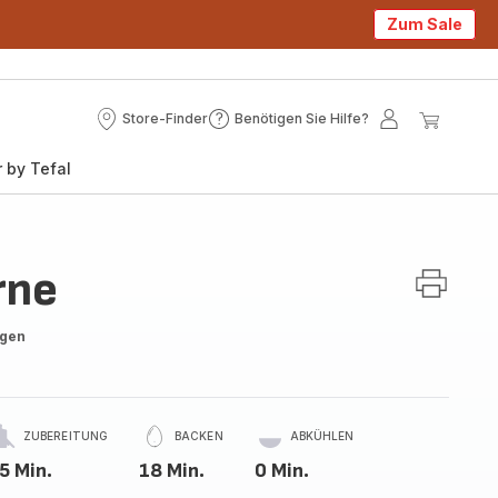
Zum Sale
Store-Finder
Benötigen Sie Hilfe?
Store-
Benötigen
Mein
Mein
Finder
Sie
Konto
Waren
 by Tefal
Hilfe?
rne
ngen
ZUBEREITUNG
BACKEN
ABKÜHLEN
5 Min.
18 Min.
0 Min.