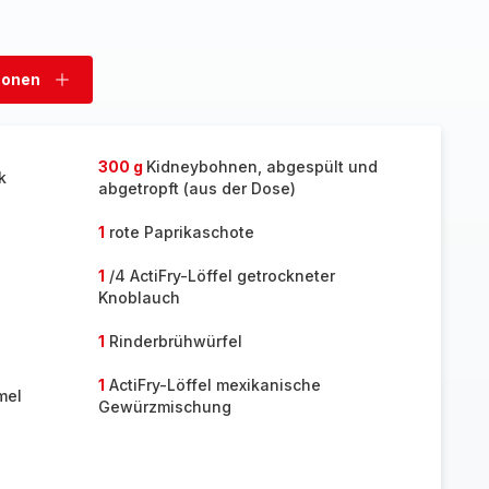
sonen
Personen
hinzufügen
300 g
Kidneybohnen, abgespült und
k
abgetropft (aus der Dose)
1
rote Paprikaschote
1
/4 ActiFry-Löffel getrockneter
Knoblauch
1
Rinderbrühwürfel
1
ActiFry-Löffel mexikanische
mel
Gewürzmischung