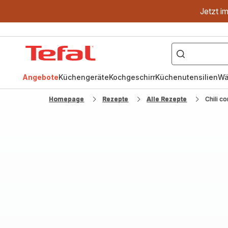
Jetzt i
["OptiGrill","Easy
Fry","Pfanne"]
Tefal
Homepage
Angebote
Küchengeräte
Kochgeschirr
Küchenutensilien
Wä
Homepage
Rezepte
Alle Rezepte
Chili c