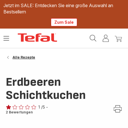
Jetzt im SALE: Entdecken Sie eine große Auswahl an
Bestsellern
Zum Sale
Tefal
Das
Mein
Mein
Homepage
Menü
Konto
Waren
öffnen
Alle Rezepte
Erdbeeren
Schichtkuchen
1
/5
-
Bewertung
2 Bewertungen
mit
1