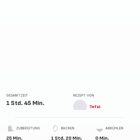
Stern
(Durchschnitt)
GESAMTZEIT
REZEPT VON
1 Std. 45 Min.
Tefal
ZUBEREITUNG
BACKEN
ABKÜHLEN
25 Min.
1 Std. 20 Min.
0 Min.