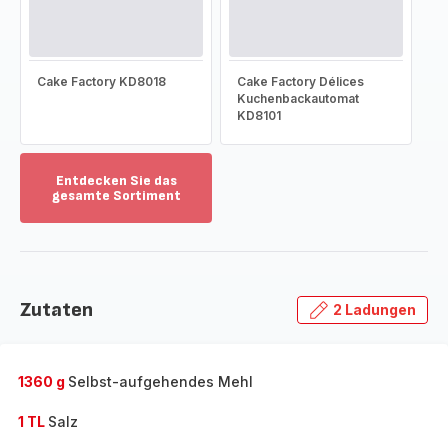
Cake Factory KD8018
Cake Factory Délices
Kuchenbackautomat
KD8101
Entdecken Sie das
gesamte Sortiment
Mehr
anzeigen
-
Entdecken
Sie
Zutaten
2 Ladungen
das
gesamte
Sortiment
-
1360 g
Selbst-aufgehendes Mehl
1 TL
Salz