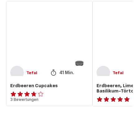
Erdbeeren
Erdbeeren,
Cupcakes
Limette
und
Basilikum-
Törtchen
41 Min.
Tefal
Tefal
Erdbeeren Cupcakes
Erdbeeren, Limett
Basilikum-Törtch
ratings.3.7
3 Bewertungen
ratings.NaN