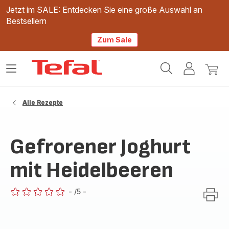
Jetzt im SALE: Entdecken Sie eine große Auswahl an
Bestsellern
Zum Sale
Tefal
Das
Mein
Mein
Homepage
Menü
Konto
Waren
öffnen
Alle Rezepte
Gefrorener Joghurt
mit Heidelbeeren
-
/5
-
ratings.0