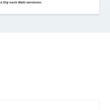
n Dip nach Wahl servieren.
Salat
mit