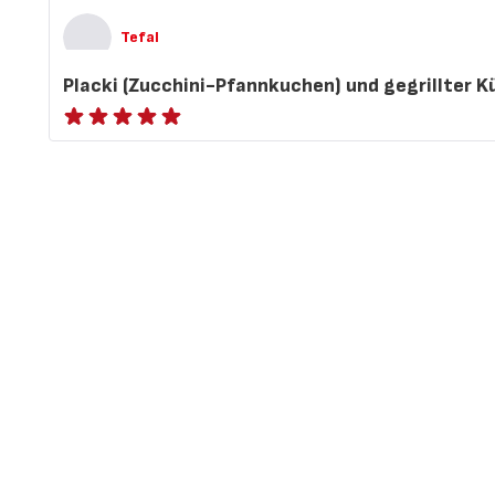
Tefal
Placki (Zucchini-Pfannkuchen) und gegrillter K
ratings.NaN