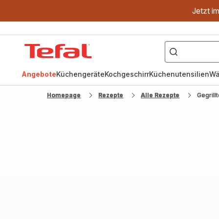
Jetzt i
["OptiGrill","Easy
Fry","Pfanne"]
Tefal
Homepage
Angebote
Küchengeräte
Kochgeschirr
Küchenutensilien
Wä
Homepage
Rezepte
Alle Rezepte
Gegrill