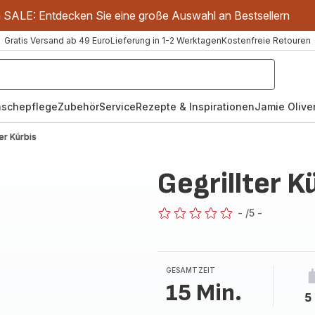
m SALE: Entdecken Sie eine große Auswahl an Bestsellern
Gratis Versand ab 49 Euro
Lieferung in 1-2 Werktagen
Kostenfreie Retouren
schepflege
Zubehör
Service
Rezepte & Inspirationen
Jamie Oliver
ter Kürbis
Gegrillter K
-
/5
-
ratings.0
GESAMTZEIT
15 Min.
5