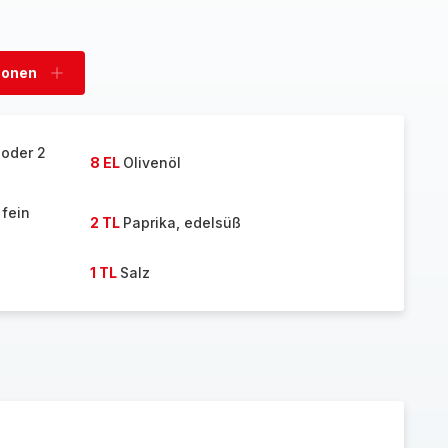
sonen
Personen
hinzufügen
 oder 2
8 EL
Olivenöl
fein
2 TL
Paprika, edelsüß
1 TL
Salz