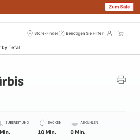
Zum Sale
Store-Finder
Benötigen Sie Hilfe?
Store-
Benötigen
Mein
Mein
Finder
Sie
Konto
Waren
 by Tefal
Hilfe?
ürbis
ZUBEREITUNG
BACKEN
ABKÜHLEN
 Min.
10 Min.
0 Min.