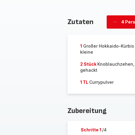
Zutaten
4 Per
Personen
löschen
1
Großer Hokkaido-Kürbis
kleine
2 Stück
Knoblauchzehen, 
gehackt
1 TL
Currypulver
Zubereitung
Schritte 1
/4