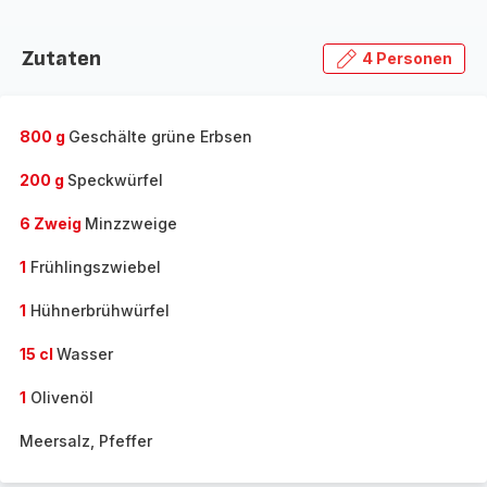
Zutaten
4 Personen
800 g
Geschälte grüne Erbsen
200 g
Speckwürfel
6 Zweig
Minzzweige
1
Frühlingszwiebel
1
Hühnerbrühwürfel
15 cl
Wasser
1
Olivenöl
Meersalz, Pfeffer