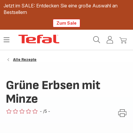
Jetzt im SALE: Entdecken Sie eine große Auswahl an
Bestsellern
Zum Sale
Tefal
Das
Mein
Mein
Homepage
Menü
Konto
Waren
öffnen
Alle Rezepte
Grüne Erbsen mit
Minze
-
/5
-
ratings.0