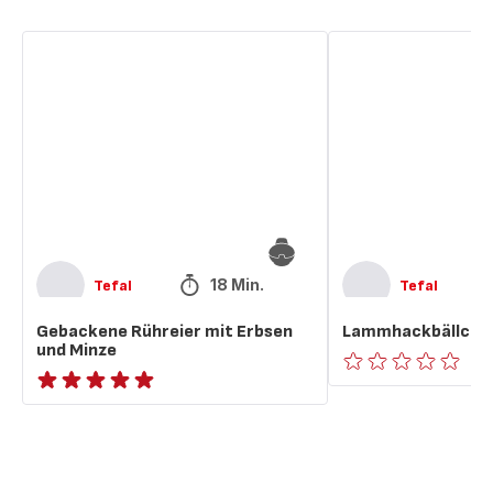
Gebackene
Lammhackbällchen
Rühreier
mit
mit
Minze
Erbsen
und
Minze
18 Min.
Tefal
Tefal
Gebackene Rühreier mit Erbsen
Lammhackbällchen
und Minze
ratings.0
ratings.NaN