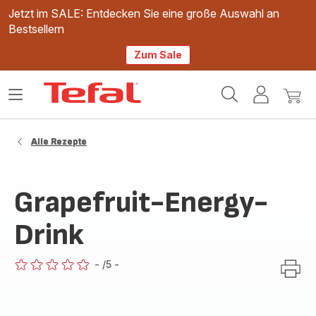
Jetzt im SALE: Entdecken Sie eine große Auswahl an
Bestsellern
Zum Sale
Tefal
Das
Mein
Mein
Homepage
Menü
Konto
Waren
öffnen
Alle Rezepte
Grapefruit-Energy-
Drink
-
/5
-
ratings.0