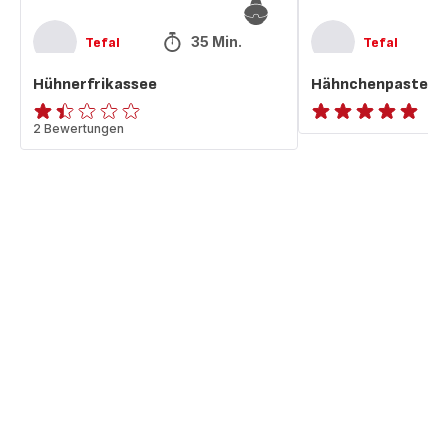
35 Min.
Tefal
Tefal
Hühnerfrikassee
Hähnchenpastete
ratings.1.4
2 Bewertungen
ratings.NaN