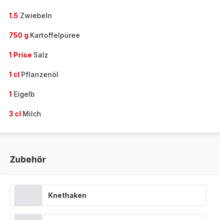
1.5
Zwiebeln
750 g
Kartoffelpüree
1 Prise
Salz
1 cl
Pflanzenöl
1
Eigelb
3 cl
Milch
Zubehör
Knethaken