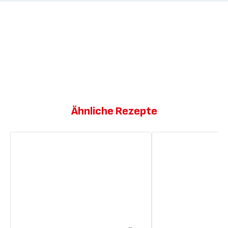
Ähnliche Rezepte
Hühnerfrikassee
Hähnchenpastete