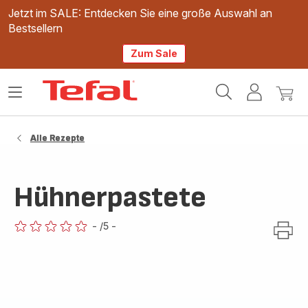
Jetzt im SALE: Entdecken Sie eine große Auswahl an
Bestsellern
Zum Sale
Tefal
Das
Mein
Mein
Homepage
Menü
Konto
Waren
öffnen
Alle Rezepte
Hühnerpastete
-
/5
-
ratings.0