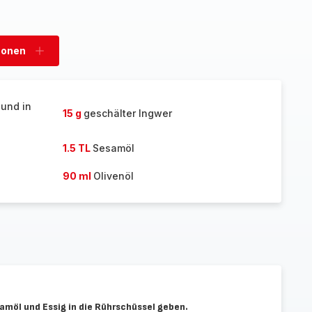
sonen
Personen
hinzufügen
 und in
15 g
geschälter Ingwer
1.5 TL
Sesamöl
90 ml
Olivenöl
amöl und Essig in die Rührschüssel geben.