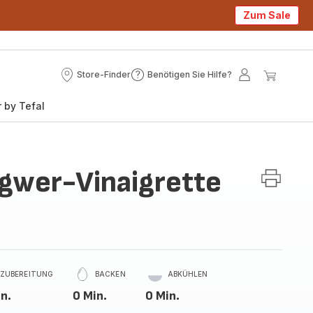
Zum Sale
Store-Finder
Benötigen Sie Hilfe?
Store-
Benötigen
Mein
Mein
Finder
Sie
Konto
Waren
 by Tefal
Hilfe?
gwer-Vinaigrette
ZUBEREITUNG
BACKEN
ABKÜHLEN
n.
0 Min.
0 Min.