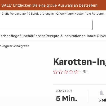
m SALE: Entdecken Sie eine große Auswahl an Bestsellern
Gratis Versand ab 49 Euro
Lieferung in 1-2 Werktagen
Kostenfreie Retouren
schepflege
Zubehör
Service
Rezepte & Inspirationen
Jamie Oliver
n-Ingwer-Vinaigrette
Karotten-In
-
/5
-
ratings.0
GESAMTZEIT
5 Min.
5 Mi