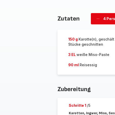
Zutaten
4 Per
Personen
löschen
150 g
Karotte(n), geschält
Stücke geschnitten
3 EL
weiße Miso-Paste
90 ml
Reisessig
Zubereitung
Schritte 1
/5
Karotten, Ingwer, Miso, Ses