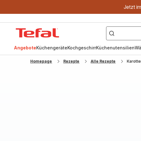
Jetzt i
["OptiGrill","Easy
Fry","Pfanne"]
Tefal
Homepage
Angebote
Küchengeräte
Kochgeschirr
Küchenutensilien
Wä
Homepage
Rezepte
Alle Rezepte
Karotte