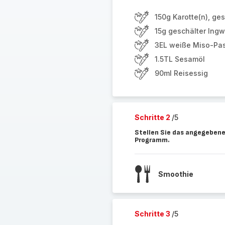
150g Karotte(n), ge
15g geschälter Ingw
3EL weiße Miso-Pa
1.5TL Sesamöl
90ml Reisessig
Schritte 2
/5
Stellen Sie das angegebene
Programm.
Smoothie
Schritte 3
/5