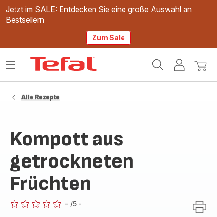
Jetzt im SALE: Entdecken Sie eine große Auswahl an
Bestsellern
Zum Sale
Tefal
Das
Mein
Mein
Homepage
Menü
Konto
Waren
öffnen
Alle Rezepte
Kompott aus
getrockneten
Früchten
-
/5
-
ratings.0