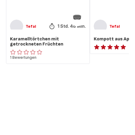
1 Std. 48 Min.
Tefal
Tefal
Karamelltörtchen mit
Kompott aus Apfel
getrockneten Früchten
ratings.NaN
ratings.0
1 Bewertungen