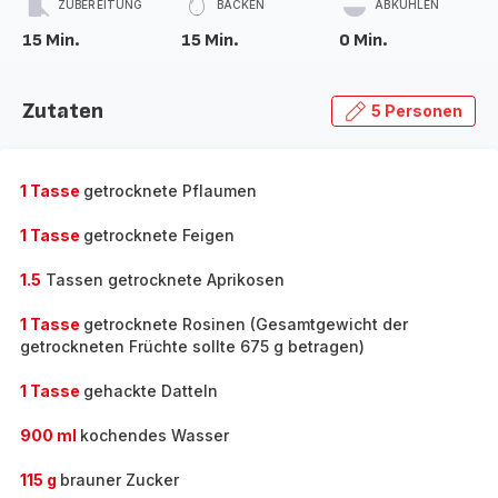
ZUBEREITUNG
BACKEN
ABKÜHLEN
15 Min.
15 Min.
0 Min.
Zutaten
5 Personen
1 Tasse
getrocknete Pflaumen
1 Tasse
getrocknete Feigen
1.5
Tassen getrocknete Aprikosen
1 Tasse
getrocknete Rosinen (Gesamtgewicht der
getrockneten Früchte sollte 675 g betragen)
1 Tasse
gehackte Datteln
900 ml
kochendes Wasser
115 g
brauner Zucker