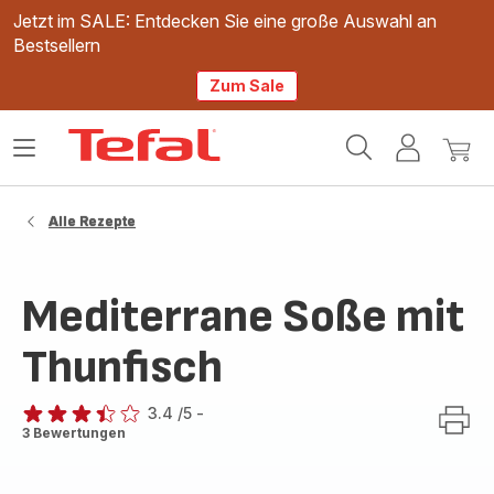
Jetzt im SALE: Entdecken Sie eine große Auswahl an
Bestsellern
Zum Sale
Tefal
Das
Mein
Mein
Homepage
Menü
Konto
Waren
öffnen
Alle Rezepte
Mediterrane Soße mit
Thunfisch
3.4
/5
-
ratings.3.4
3 Bewertungen