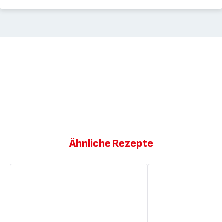
Ähnliche Rezepte
Mediterrane
Mediterrane
Soße
Gemüsesoße
mit
Thunfisch