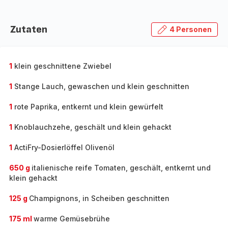
Zutaten
4 Personen
1
klein geschnittene Zwiebel
1
Stange Lauch, gewaschen und klein geschnitten
1
rote Paprika, entkernt und klein gewürfelt
1
Knoblauchzehe, geschält und klein gehackt
1
ActiFry-Dosierlöffel Olivenöl
650 g
italienische reife Tomaten, geschält, entkernt und
klein gehackt
125 g
Champignons, in Scheiben geschnitten
175 ml
warme Gemüsebrühe