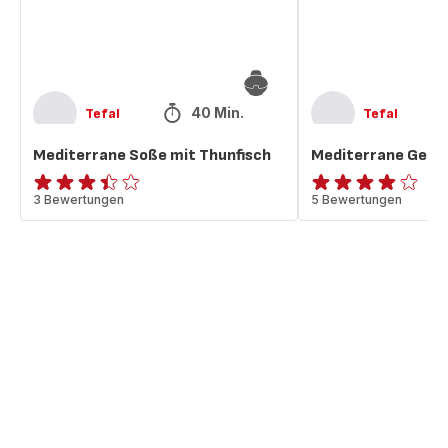
40 Min.
Tefal
Tefal
Mediterrane Soße mit Thunfisch
Mediterrane Gem
ratings.3.4
3 Bewertungen
ratings.3.8
5 Bewertungen