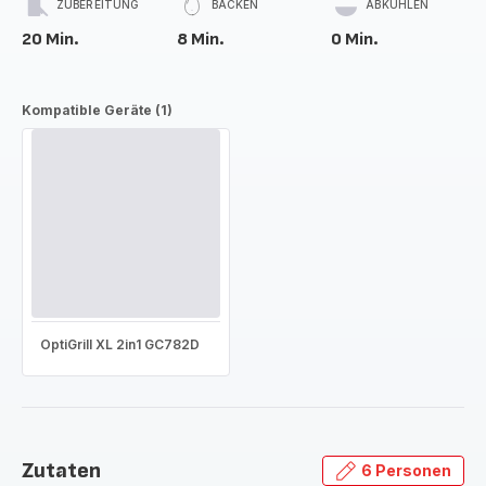
ZUBEREITUNG
BACKEN
ABKÜHLEN
20 Min.
8 Min.
0 Min.
Kompatible Geräte (1)
OptiGrill XL 2in1 GC782D
Zutaten
6 Personen