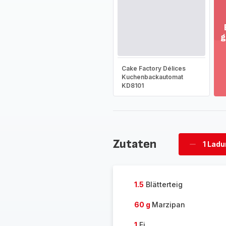
g
M
an
-
Cake Factory Délices
En
Kuchenbackautomat
KD8101
Si
d
g
So
-
Zutaten
1 Lad
Ladung
löschen
1.5
Blätterteig
60 g
Marzipan
1
Ei