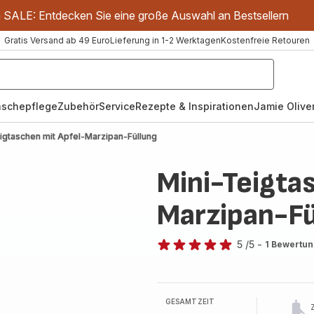
m SALE: Entdecken Sie eine große Auswahl an Bestsellern
Gratis Versand ab 49 Euro
Lieferung in 1-2 Werktagen
Kostenfreie Retouren
schepflege
Zubehör
Service
Rezepte & Inspirationen
Jamie Oliver
igtaschen mit Apfel-Marzipan-Füllung
Mini-Teigta
Marzipan-Fü
5
/5
-
1 Bewertu
Bewertung
mit
5
Sternen
GESAMTZEIT
(Durchschnitt)