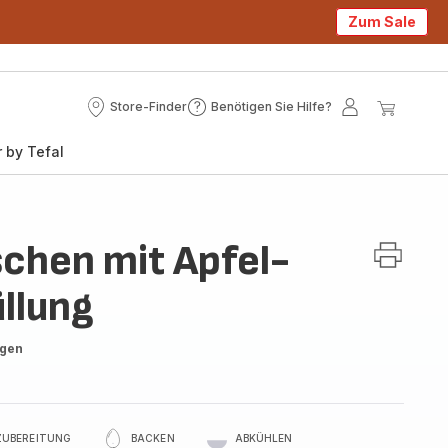
Zum Sale
Store-Finder
Benötigen Sie Hilfe?
Store-
Benötigen
Mein
Mein
Finder
Sie
Konto
Waren
 by Tefal
Hilfe?
schen mit Apfel-
llung
ngen
ZUBEREITUNG
BACKEN
ABKÜHLEN