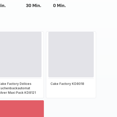
in.
30 Min.
0 Min.
ake Factory Délices
Cake Factory KD8018
Kuchenbackautomat
ilver Maxi Pack KD8121