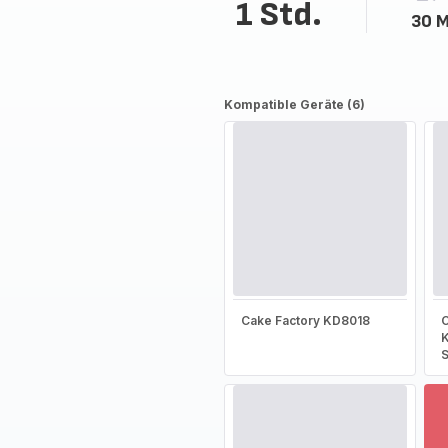
1 Std.
30 M
Kompatible Geräte (6)
Cake Factory KD8018
C
S