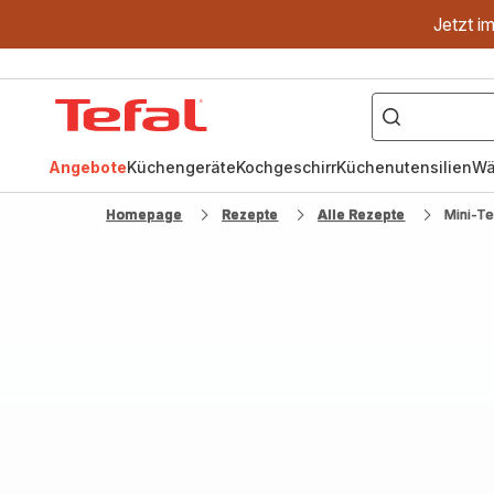
Jetzt i
["OptiGrill","Easy
Fry","Pfanne"]
Tefal
Homepage
Angebote
Küchengeräte
Kochgeschirr
Küchenutensilien
Wä
Homepage
Rezepte
Alle Rezepte
Mini-Te