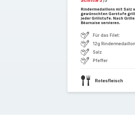
Schritte 3
/3
Rindermedaillons mit Salz wü
gewünschten Garstufe grill
jeder Grillstufe. Nach Gril
Béarnaise servieren.
Für das Filet:
12g Rindermedaillon
Salz
Pfeffer
Rotesfleisch