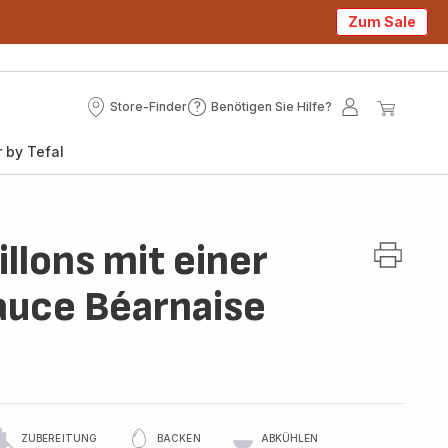
Zum Sale
Store-Finder
Benötigen Sie Hilfe?
Store-
Benötigen
Mein
Mein
Finder
Sie
Konto
Waren
 by Tefal
Hilfe?
llons mit einer
auce Béarnaise
ZUBEREITUNG
BACKEN
ABKÜHLEN