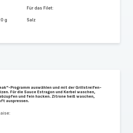
Für das Filet:
20 g
Salz
Steak“-Programm auswählen und mit der Grillstreifen-
eizen. Für die Sauce Estragon und Kerbel waschen,
 abzupfen und fein hacken. Zitrone heiß waschen,
aft auspressen.
aise: