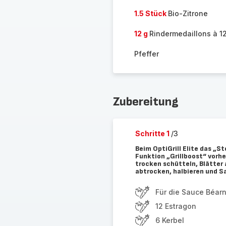
1.5 Stück
Bio-Zitrone
12 g
Rindermedaillons à 1
Pfeffer
Zubereitung
Schritte 1
/3
Beim OptiGrill Elite das „
Funktion „Grillboost“ vorh
trocken schütteln, Blätter
abtrocken, halbieren und S
Für die Sauce Béarn
12 Estragon
6 Kerbel