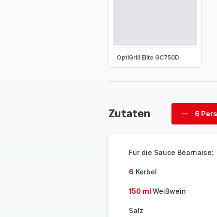
OptiGrill Elite GC750D
Zutaten
6 Per
Personen
löschen
Für die Sauce Béarnaise:
6
Kerbel
150 ml
Weißwein
Salz