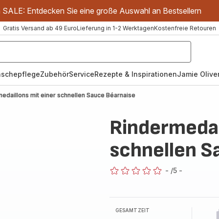
m SALE: Entdecken Sie eine große Auswahl an Bestsellern
Gratis Versand ab 49 Euro
Lieferung in 1-2 Werktagen
Kostenfreie Retouren
schepflege
Zubehör
Service
Rezepte & Inspirationen
Jamie Oliver
edaillons mit einer schnellen Sauce Béarnaise
Rindermedai
schnellen S
-
/5
-
ratings.0
GESAMTZEIT