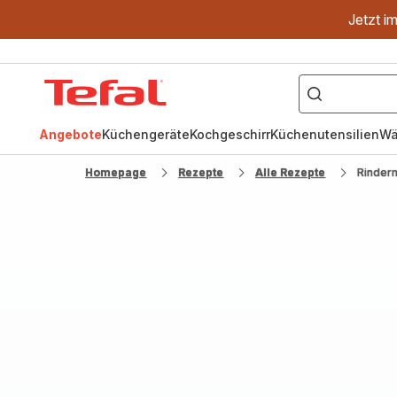
Jetzt i
["OptiGrill","Easy
Fry","Pfanne"]
Tefal
Homepage
Angebote
Küchengeräte
Kochgeschirr
Küchenutensilien
Wä
Homepage
Rezepte
Alle Rezepte
Rinderm