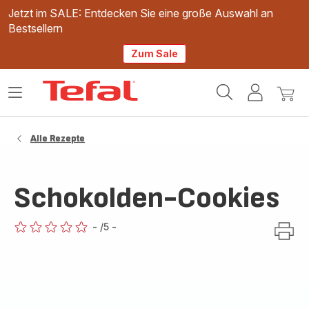
Jetzt im SALE: Entdecken Sie eine große Auswahl an
Bestsellern
Zum Sale
Tefal
Das
Mein
Mein
Homepage
Menü
Konto
Waren
öffnen
Alle Rezepte
Schokolden-Cookies
-
/5
-
ratings.0