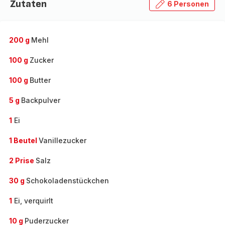
Zutaten
6 Personen
200 g
Mehl
100 g
Zucker
100 g
Butter
5 g
Backpulver
1
Ei
1 Beutel
Vanillezucker
2 Prise
Salz
30 g
Schokoladenstückchen
1
Ei, verquirlt
10 g
Puderzucker