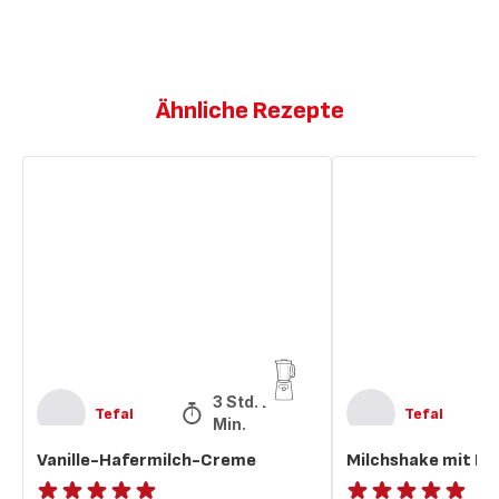
Ähnliche Rezepte
Vanille-
Milchshake
Hafermilch-
mit
Creme
Banane
und
Vanille
3 Std. 20
Tefal
Tefal
Min.
Vanille-Hafermilch-Creme
Milchshake mit Ban