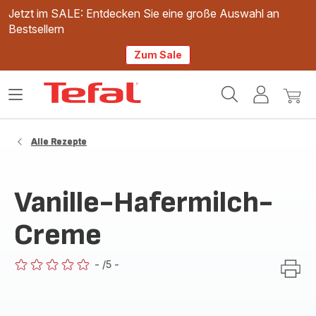
Jetzt im SALE: Entdecken Sie eine große Auswahl an
Bestsellern
Zum Sale
Tefal
Das
Mein
Mein
Homepage
Menü
Konto
Waren
öffnen
Alle Rezepte
Vanille-Hafermilch-
Creme
-
/5
-
ratings.0