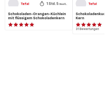
1 Std. 5 Min.
Tefal
Tefal
Schokoladen-Orangen-Küchlein
Schokoladenkuche
mit flüssigem Schokoladenkern
Kern
ratings.NaN
Bewertung
31 Bewertungen
mit
5
Sternen
(Durchschnitt)