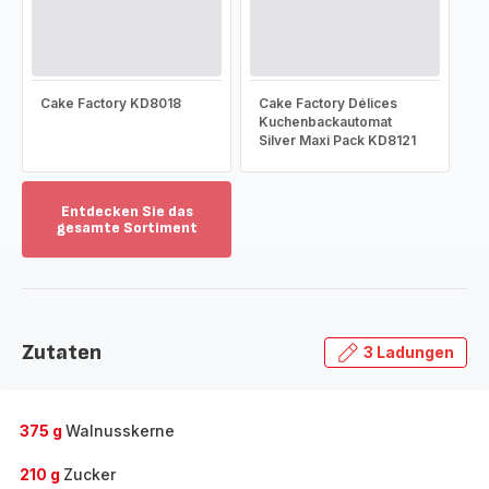
Cake Factory KD8018
Cake Factory Délices
Kuchenbackautomat
Silver Maxi Pack KD8121
Entdecken Sie das
gesamte Sortiment
Mehr
anzeigen
-
Entdecken
Sie
Zutaten
3 Ladungen
das
gesamte
Sortiment
-
375 g
Walnusskerne
210 g
Zucker