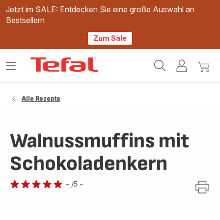
Jetzt im SALE: Entdecken Sie eine große Auswahl an
Bestsellern
Zum Sale
Tefal
Das
Mein
Mein
Homepage
Menü
Konto
Waren
öffnen
Alle Rezepte
Walnussmuffins mit
Schokoladenkern
-
/5
-
Bewertung
mit
5