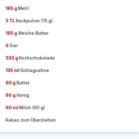
165 g
Mehl
3 TL
Backpulver (15 g)
165 g
Weiche Butter
6
Eier
330 g
Kochschokolade
135 ml
Schlagsahne
60 g
Butter
60 g
Honig
60 ml
Milch (60 g)
Kakao zum Überziehen