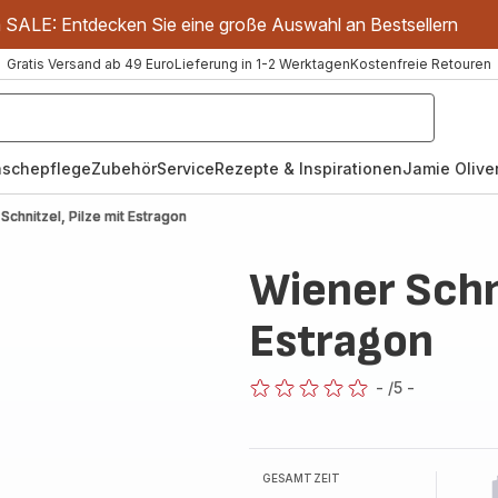
m SALE: Entdecken Sie eine große Auswahl an Bestsellern
Gratis Versand ab 49 Euro
Lieferung in 1-2 Werktagen
Kostenfreie Retouren
schepflege
Zubehör
Service
Rezepte & Inspirationen
Jamie Oliver
Schnitzel, Pilze mit Estragon
Wiener Schni
Estragon
-
/5
-
ratings.0
GESAMTZEIT