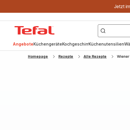
Jetzt i
["OptiGrill","Easy
Fry","Pfanne"]
Tefal
Homepage
Angebote
Küchengeräte
Kochgeschirr
Küchenutensilien
Wä
Homepage
Rezepte
Alle Rezepte
Wiener 