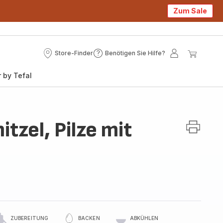
Zum Sale
Store-Finder
Benötigen Sie Hilfe?
Store-
Benötigen
Mein
Mein
Finder
Sie
Konto
Waren
 by Tefal
Hilfe?
tzel, Pilze mit
ZUBEREITUNG
BACKEN
ABKÜHLEN