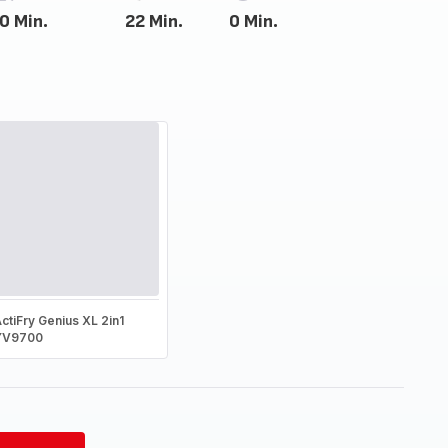
0 Min.
22 Min.
0 Min.
ctiFry Genius XL 2in1
YV9700