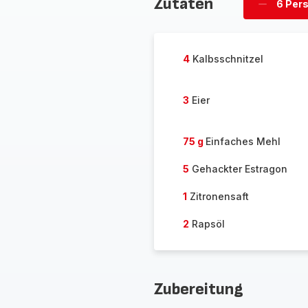
Zutaten
6 Per
Personen
löschen
4
Kalbsschnitzel
3
Eier
75 g
Einfaches Mehl
5
Gehackter Estragon
1
Zitronensaft
2
Rapsöl
Zubereitung