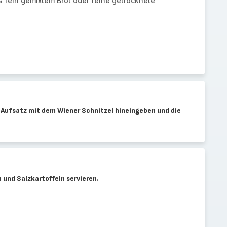
 fein gemixtem Brot oder feine getrocknete
 Aufsatz mit dem Wiener Schnitzel hineingeben und die
n und Salzkartoffeln servieren.