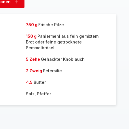
sonen
Personen
hinzufügen
750 g
Frische Pilze
150 g
Paniermehl aus fein gemixtem
Brot oder feine getrocknete
Semmelbrösel
5 Zehe
Gehackter Knoblauch
2 Zweig
Petersilie
4.5
Butter
Salz, Pfeffer