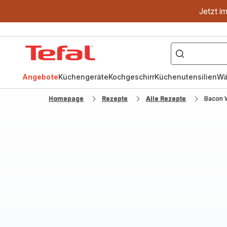
Jetzt i
["OptiGrill","Easy
Fry","Pfanne"]
Tefal
Homepage
Angebote
Küchengeräte
Kochgeschirr
Küchenutensilien
Wä
Homepage
Rezepte
Alle Rezepte
Bacon 