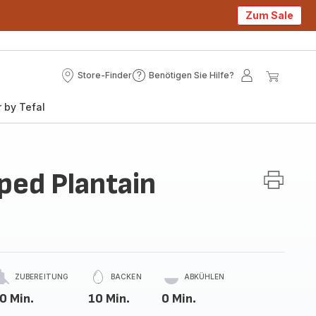
Zum Sale
Store-Finder
Benötigen Sie Hilfe?
Store-
Benötigen
Mein
Mein
Finder
Sie
Konto
Waren
 by Tefal
Hilfe?
ed Plantain
ZUBEREITUNG
BACKEN
ABKÜHLEN
0 Min.
10 Min.
0 Min.