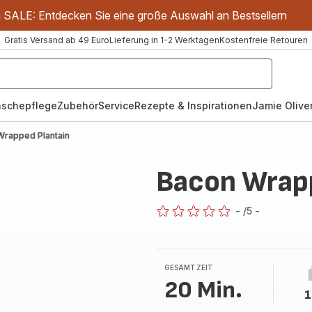
m SALE: Entdecken Sie eine große Auswahl an Bestsellern
Gratis Versand ab 49 Euro
Lieferung in 1-2 Werktagen
Kostenfreie Retouren
schepflege
Zubehör
Service
Rezepte & Inspirationen
Jamie Oliver
Wrapped Plantain
Bacon Wrapp
-
/5
-
ratings.0
GESAMTZEIT
20 Min.
1