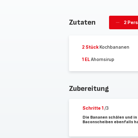
Zutaten
2 Per
Personen
löschen
2 Stück
Kochbananen
1 EL
Ahornsirup
Zubereitung
Schritte 1
/3
Die Bananen schälen und in
Baconscheiben ebenfalls ha