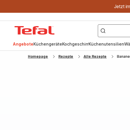
Jetzt i
["OptiGrill","Easy
Fry","Pfanne"]
Tefal
Homepage
Angebote
Küchengeräte
Kochgeschirr
Küchenutensilien
Wä
Homepage
Rezepte
Alle Rezepte
Banane