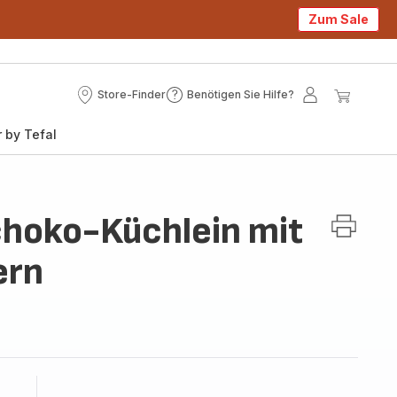
Zum Sale
Store-Finder
Benötigen Sie Hilfe?
Store-
Benötigen
Mein
Mein
Finder
Sie
Konto
Waren
 by Tefal
Hilfe?
hoko-Küchlein mit
ern