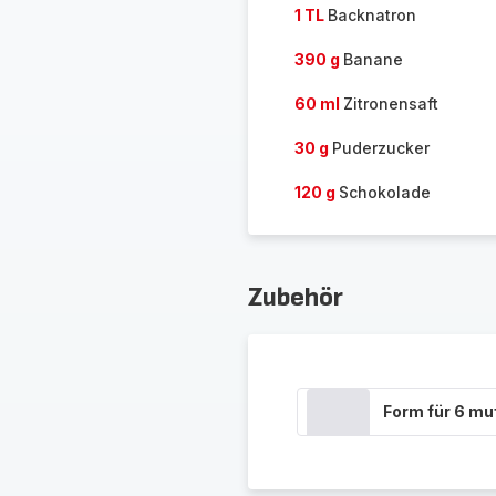
1 TL
Backnatron
390 g
Banane
60 ml
Zitronensaft
30 g
Puderzucker
120 g
Schokolade
Zubehör
Form für 6 mu