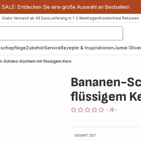
m SALE: Entdecken Sie eine große Auswahl an Bestsellern
Gratis Versand ab 49 Euro
Lieferung in 1-2 Werktagen
Kostenfreie Retouren
schepflege
Zubehör
Service
Rezepte & Inspirationen
Jamie Oliver
n-Schoko-Küchlein mit flüssigem Kern
Bananen-Sc
flüssigem K
-
/5
-
ratings.0
GESAMTZEIT