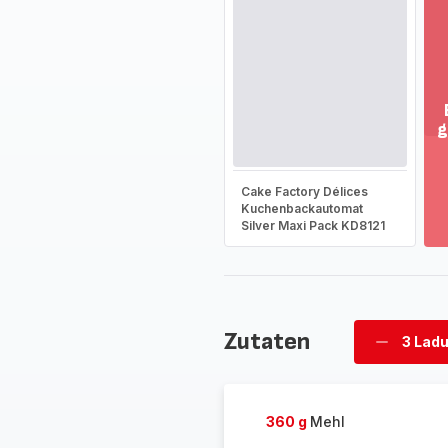
g
M
an
-
Cake Factory Délices
En
Kuchenbackautomat
Silver Maxi Pack KD8121
Si
d
g
So
-
Zutaten
3 Lad
Ladunge
löschen
360 g
Mehl