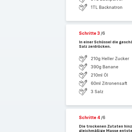
1TL Backnatron
Schritte 3
/6
In einer Schüssel die gesch
Salz zerdrücken.
210g Heller Zucker
390g Banane
210ml Öl
60ml Zitronensaft
3 Salz
Schritte 4
/6
Die trockenen Zutaten hinzu
gleichmäßige Masse entsteh