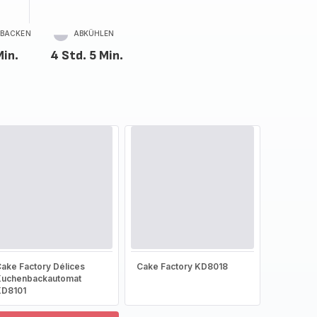
BACKEN
ABKÜHLEN
Min.
4 Std. 5 Min.
ake Factory Délices
Cake Factory KD8018
Kuchenbackautomat
KD8101