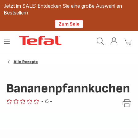
Jetzt im SALE: Entdecken Sie eine große Auswahl an
Bestsellern
Zum Sale
Tefal
Das
Mein
Mein
Homepage
Menü
Konto
Waren
öffnen
Alle Rezepte
Bananenpfannkuchen
-
/5
-
ratings.0