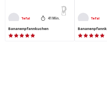
41 Min.
Tefal
Tefal
Bananenpfannkuchen
Bananenpfannkuc
ratings.NaN
ratings.NaN