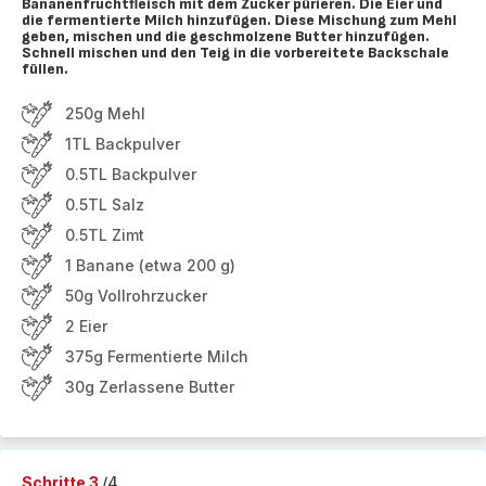
Bananenfruchtfleisch mit dem Zucker pürieren. Die Eier und
die fermentierte Milch hinzufügen. Diese Mischung zum Mehl
geben, mischen und die geschmolzene Butter hinzufügen.
Schnell mischen und den Teig in die vorbereitete Backschale
füllen.
250g Mehl
1TL Backpulver
0.5TL Backpulver
0.5TL Salz
0.5TL Zimt
1 Banane (etwa 200 g)
50g Vollrohrzucker
2 Eier
375g Fermentierte Milch
30g Zerlassene Butter
Schritte 3
/4